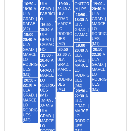
16:50 -
ULA
19:00 -
ONITOR
19:00 -
18:30
A
GRAD. |
20:40
A
IA | PS
20:40
A
ULA
FABRÍCI
ULA
ULA
16:50 -
GRAD. |
O
GRAD. |
GRAD. |
18:30
A
RAFAEL
MARCE
MARCE
16:50 -
ULA
(A2)
LO
LO
18:30
A
GRAD. |
RODRIG
RODRIG
19:00 -
ULA
CAMAC
UES
UES
20:40
A
GRAD. |
HO
(M2)
(M1)
ULA
CAMAC
19:00 -
GRAD. |
HO
20:50 -
20:50 -
20:40
A
MARCE
22:30
A
22:30
A
19:00 -
ULA
LO
ULA
ULA
20:40
A
GRAD. |
RODRIG
GRAD. |
GRAD. |
ULA
MARCE
UES
MARCE
MARCE
GRAD. |
LO
(M1)
LO
LO
MARCE
RODRIG
RODRIG
RODRIG
20:50 -
LO
UES
UES
UES
22:30
A
RODRIG
(M2)
(M1)
(M2)
ULA
UES
20:50 -
GRAD. |
(M1)
22:30
A
MARCE
20:50 -
ULA
LO
22:30
A
GRAD. |
RODRIG
ULA
MARCE
UES
GRAD. |
LO
(M2)
MARCE
RODRIG
LO
UES
RODRIG
(M1)