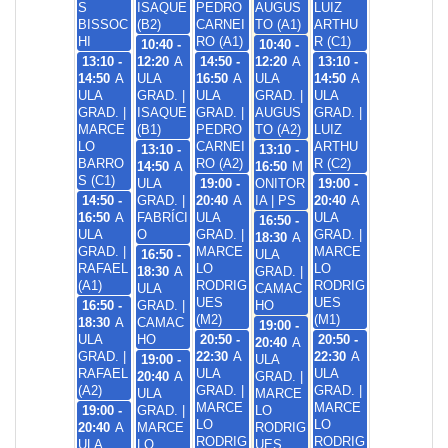
S
ISAQUE
PEDRO
AUGUS
LUIZ
BISSOC
(B2)
CARNEI
TO (A1)
ARTHU
HI
RO (A1)
R (C1)
10:40 -
10:40 -
13:10 -
12:20
A
14:50 -
12:20
A
13:10 -
14:50
A
ULA
16:50
A
ULA
14:50
A
ULA
GRAD. |
ULA
GRAD. |
ULA
GRAD. |
ISAQUE
GRAD. |
AUGUS
GRAD. |
MARCE
(B1)
PEDRO
TO (A2)
LUIZ
LO
CARNEI
ARTHU
13:10 -
13:10 -
BARRO
RO (A2)
R (C2)
14:50
A
16:50
M
S (C1)
ULA
19:00 -
ONITOR
19:00 -
14:50 -
GRAD. |
20:40
A
IA | PS
20:40
A
16:50
A
FABRÍCI
ULA
ULA
16:50 -
ULA
O
GRAD. |
GRAD. |
18:30
A
GRAD. |
MARCE
MARCE
16:50 -
ULA
RAFAEL
LO
LO
18:30
A
GRAD. |
(A1)
RODRIG
RODRIG
ULA
CAMAC
UES
UES
16:50 -
GRAD. |
HO
(M2)
(M1)
18:30
A
CAMAC
19:00 -
ULA
HO
20:50 -
20:50 -
20:40
A
GRAD. |
22:30
A
22:30
A
19:00 -
ULA
RAFAEL
ULA
ULA
20:40
A
GRAD. |
(A2)
GRAD. |
GRAD. |
ULA
MARCE
MARCE
MARCE
19:00 -
GRAD. |
LO
LO
LO
20:40
A
MARCE
RODRIG
RODRIG
RODRIG
ULA
LO
UES