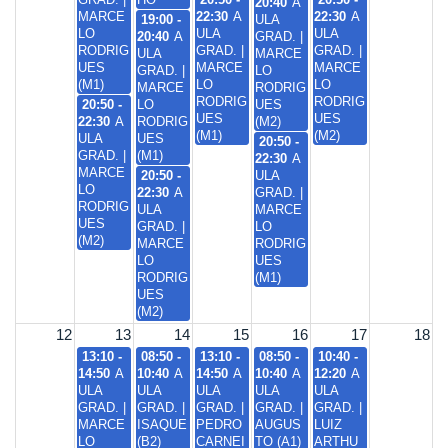
20:40
A
MARCE
22:30
A
22:30
A
19:00 -
ULA
LO
ULA
ULA
20:40
A
GRAD. |
RODRIG
GRAD. |
GRAD. |
ULA
MARCE
UES
MARCE
MARCE
GRAD. |
LO
(M1)
LO
LO
MARCE
RODRIG
RODRIG
RODRIG
20:50 -
LO
UES
UES
UES
22:30
A
RODRIG
(M2)
(M1)
(M2)
ULA
UES
20:50 -
GRAD. |
(M1)
22:30
A
MARCE
20:50 -
ULA
LO
22:30
A
GRAD. |
RODRIG
ULA
MARCE
UES
GRAD. |
LO
(M2)
MARCE
RODRIG
LO
UES
RODRIG
(M1)
UES
(M2)
12
13
14
15
16
17
18
13:10 -
08:50 -
13:10 -
08:50 -
10:40 -
14:50
A
10:40
A
14:50
A
10:40
A
12:20
A
ULA
ULA
ULA
ULA
ULA
GRAD. |
GRAD. |
GRAD. |
GRAD. |
GRAD. |
MARCE
ISAQUE
PEDRO
AUGUS
LUIZ
LO
(B2)
CARNEI
TO (A1)
ARTHU