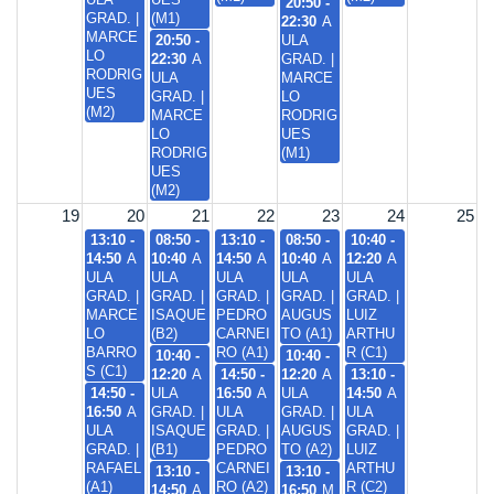
20:50 -
GRAD. |
(M1)
22:30
A
MARCE
20:50 -
ULA
LO
22:30
A
GRAD. |
RODRIG
ULA
MARCE
UES
GRAD. |
LO
(M2)
MARCE
RODRIG
LO
UES
RODRIG
(M1)
UES
(M2)
19
20
21
22
23
24
25
13:10 -
08:50 -
13:10 -
08:50 -
10:40 -
14:50
A
10:40
A
14:50
A
10:40
A
12:20
A
ULA
ULA
ULA
ULA
ULA
GRAD. |
GRAD. |
GRAD. |
GRAD. |
GRAD. |
MARCE
ISAQUE
PEDRO
AUGUS
LUIZ
LO
(B2)
CARNEI
TO (A1)
ARTHU
BARRO
RO (A1)
R (C1)
10:40 -
10:40 -
S (C1)
12:20
A
14:50 -
12:20
A
13:10 -
14:50 -
ULA
16:50
A
ULA
14:50
A
16:50
A
GRAD. |
ULA
GRAD. |
ULA
ULA
ISAQUE
GRAD. |
AUGUS
GRAD. |
GRAD. |
(B1)
PEDRO
TO (A2)
LUIZ
RAFAEL
CARNEI
ARTHU
13:10 -
13:10 -
(A1)
RO (A2)
R (C2)
14:50
A
16:50
M