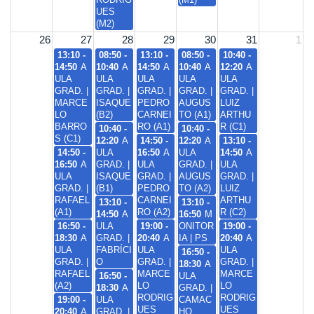
UES
(M2)
26
27
28
29
30
31
1
13:10 -
08:50 -
13:10 -
08:50 -
10:40 -
14:50
A
10:40
A
14:50
A
10:40
A
12:20
A
ULA
ULA
ULA
ULA
ULA
GRAD. |
GRAD. |
GRAD. |
GRAD. |
GRAD. |
MARCE
ISAQUE
PEDRO
AUGUS
LUIZ
LO
(B2)
CARNEI
TO (A1)
ARTHU
BARRO
RO (A1)
R (C1)
10:40 -
10:40 -
S (C1)
12:20
A
14:50 -
12:20
A
13:10 -
14:50 -
ULA
16:50
A
ULA
14:50
A
16:50
A
GRAD. |
ULA
GRAD. |
ULA
ULA
ISAQUE
GRAD. |
AUGUS
GRAD. |
GRAD. |
(B1)
PEDRO
TO (A2)
LUIZ
RAFAEL
CARNEI
ARTHU
13:10 -
13:10 -
(A1)
RO (A2)
R (C2)
14:50
A
16:50
M
16:50 -
ULA
19:00 -
ONITOR
19:00 -
18:30
A
GRAD. |
20:40
A
IA | PS
20:40
A
ULA
FABRÍCI
ULA
ULA
16:50 -
GRAD. |
O
GRAD. |
GRAD. |
18:30
A
RAFAEL
MARCE
MARCE
16:50 -
ULA
(A2)
LO
LO
18:30
A
GRAD. |
RODRIG
RODRIG
19:00 -
ULA
CAMAC
UES
UES
20:40
A
GRAD. |
HO