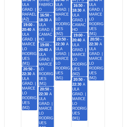
ULA
FABRÍCI
ULA
ULA
16:50 -
GRAD. |
O
GRAD. |
GRAD. |
18:30
A
RAFAEL
MARCE
MARCE
16:50 -
ULA
(A2)
LO
LO
18:30
A
GRAD. |
RODRIG
RODRIG
19:00 -
ULA
CAMAC
UES
UES
20:40
A
GRAD. |
HO
(M2)
(M1)
ULA
CAMAC
19:00 -
GRAD. |
HO
20:50 -
20:50 -
20:40
A
MARCE
22:30
A
22:30
A
19:00 -
ULA
LO
ULA
ULA
20:40
A
GRAD. |
RODRIG
GRAD. |
GRAD. |
ULA
MARCE
UES
MARCE
MARCE
GRAD. |
LO
(M1)
LO
LO
MARCE
RODRIG
RODRIG
RODRIG
20:50 -
LO
UES
UES
UES
22:30
A
RODRIG
(M2)
(M1)
(M2)
ULA
UES
20:50 -
GRAD. |
(M1)
22:30
A
MARCE
20:50 -
ULA
LO
22:30
A
GRAD. |
RODRIG
ULA
MARCE
UES
GRAD. |
LO
(M2)
MARCE
RODRIG
LO
UES
RODRIG
(M1)
UES