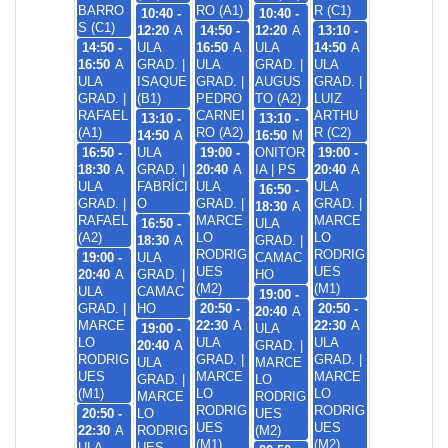
BARRO
RO (A1)
R (C1)
10:40 -
10:40 -
S (C1)
12:20
A
14:50 -
12:20
A
13:10 -
14:50 -
ULA
16:50
A
ULA
14:50
A
16:50
A
GRAD. |
ULA
GRAD. |
ULA
ULA
ISAQUE
GRAD. |
AUGUS
GRAD. |
GRAD. |
(B1)
PEDRO
TO (A2)
LUIZ
RAFAEL
CARNEI
ARTHU
13:10 -
13:10 -
(A1)
RO (A2)
R (C2)
14:50
A
16:50
M
16:50 -
ULA
19:00 -
ONITOR
19:00 -
18:30
A
GRAD. |
20:40
A
IA | PS
20:40
A
ULA
FABRÍCI
ULA
ULA
16:50 -
GRAD. |
O
GRAD. |
GRAD. |
18:30
A
RAFAEL
MARCE
MARCE
16:50 -
ULA
(A2)
LO
LO
18:30
A
GRAD. |
RODRIG
RODRIG
19:00 -
ULA
CAMAC
UES
UES
20:40
A
GRAD. |
HO
(M2)
(M1)
ULA
CAMAC
19:00 -
GRAD. |
HO
20:50 -
20:50 -
20:40
A
MARCE
22:30
A
22:30
A
19:00 -
ULA
LO
ULA
ULA
20:40
A
GRAD. |
RODRIG
GRAD. |
GRAD. |
ULA
MARCE
UES
MARCE
MARCE
GRAD. |
LO
(M1)
LO
LO
MARCE
RODRIG
RODRIG
RODRIG
20:50 -
LO
UES
UES
UES
22:30
A
RODRIG
(M2)
(M1)
(M2)
ULA
UES