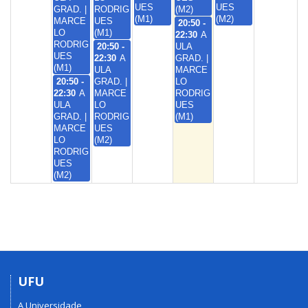
UES
UES
GRAD. |
RODRIG
(M2)
(M1)
(M2)
MARCE
UES
20:50 -
LO
(M1)
22:30
A
RODRIG
20:50 -
ULA
UES
22:30
A
GRAD. |
(M1)
ULA
MARCE
20:50 -
GRAD. |
LO
22:30
A
MARCE
RODRIG
ULA
LO
UES
GRAD. |
RODRIG
(M1)
MARCE
UES
LO
(M2)
RODRIG
UES
(M2)
UFU
A Universidade