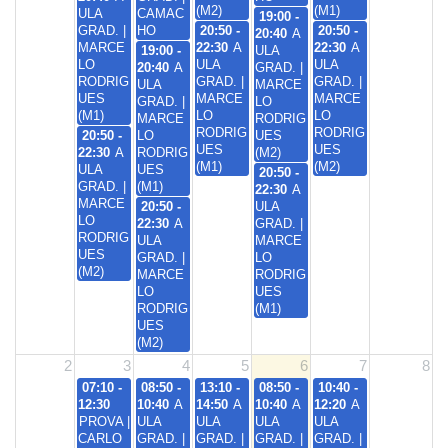
(M2)
(M1)
ULA
CAMAC
19:00 -
GRAD. |
HO
20:50 -
20:50 -
20:40
A
MARCE
22:30
A
22:30
A
19:00 -
ULA
LO
ULA
ULA
20:40
A
GRAD. |
RODRIG
GRAD. |
GRAD. |
ULA
MARCE
UES
MARCE
MARCE
GRAD. |
LO
(M1)
LO
LO
MARCE
RODRIG
RODRIG
RODRIG
20:50 -
LO
UES
UES
UES
22:30
A
RODRIG
(M2)
(M1)
(M2)
ULA
UES
20:50 -
GRAD. |
(M1)
22:30
A
MARCE
20:50 -
ULA
LO
22:30
A
GRAD. |
RODRIG
ULA
MARCE
UES
GRAD. |
LO
(M2)
MARCE
RODRIG
LO
UES
RODRIG
(M1)
UES
(M2)
2
3
4
5
6
7
8
07:10 -
08:50 -
13:10 -
08:50 -
10:40 -
12:30
10:40
A
14:50
A
10:40
A
12:20
A
PROVA |
ULA
ULA
ULA
ULA
CARLO
GRAD. |
GRAD. |
GRAD. |
GRAD. |