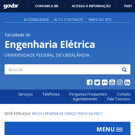
GOVBR
COMUNICA BR
ACESSO À INFORMAÇÃO
PARTI
IR
PARA
ACESSIBILIDADE
ALTO CONTRASTE
MAPA DO SITE
O
CONTEÚDO
Faculdade de
Engenharia Elétrica
UNIVERSIDADE FEDERAL DE UBERLÂNDIA
Buscar
Serviços
Telefones
Perguntas Frequentes
Contato
Agendamento
Fale Conosco
INÍCIO
/
RESERVA DE ESPAÇO FÍSICO DA FEELT
MENU
Toggle