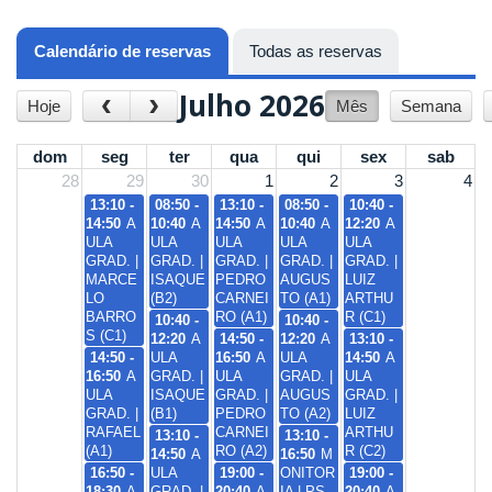
Calendário de reservas
(aba ativa)
Todas as reservas
Julho 2026
‹
›
Hoje
Mês
Semana
dom
seg
ter
qua
qui
sex
sab
28
29
30
1
2
3
4
13:10 -
08:50 -
13:10 -
08:50 -
10:40 -
14:50
A
10:40
A
14:50
A
10:40
A
12:20
A
ULA
ULA
ULA
ULA
ULA
GRAD. |
GRAD. |
GRAD. |
GRAD. |
GRAD. |
MARCE
ISAQUE
PEDRO
AUGUS
LUIZ
LO
(B2)
CARNEI
TO (A1)
ARTHU
BARRO
RO (A1)
R (C1)
10:40 -
10:40 -
S (C1)
12:20
A
14:50 -
12:20
A
13:10 -
14:50 -
ULA
16:50
A
ULA
14:50
A
16:50
A
GRAD. |
ULA
GRAD. |
ULA
ULA
ISAQUE
GRAD. |
AUGUS
GRAD. |
GRAD. |
(B1)
PEDRO
TO (A2)
LUIZ
RAFAEL
CARNEI
ARTHU
13:10 -
13:10 -
(A1)
RO (A2)
R (C2)
14:50
A
16:50
M
16:50 -
ULA
19:00 -
ONITOR
19:00 -
18:30
A
GRAD. |
20:40
A
IA | PS
20:40
A