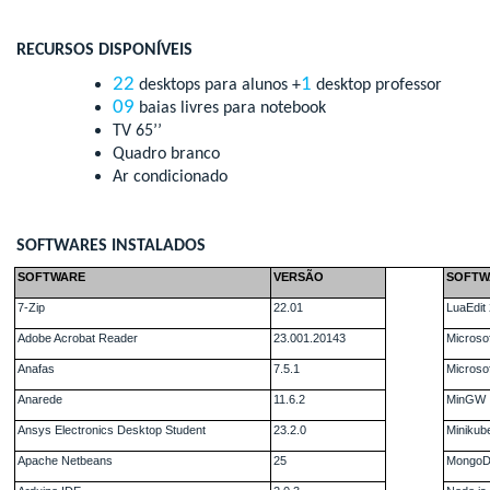
RECURSOS DISPONÍVEIS
22
1
desktops para alunos +
desktop professor
09
baias livres para notebook
TV 65’’
Quadro branco
Ar condicionado
SOFTWARES INSTALADOS
SOFTWARE
VERSÃO
SOFTW
7-Zip
22.01
LuaEdit
Adobe Acrobat Reader
23.001.20143
Microso
Anafas
7.5.1
Microso
Anarede
11.6.2
MinGW
Ansys Electronics Desktop Student
23.2.0
Minikub
Apache Netbeans
25
Mongo