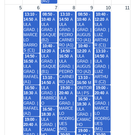
(M2)
5
6
7
8
9
10
11
13:10 -
08:50 -
13:10 -
08:50 -
10:40 -
14:50
A
10:40
A
14:50
A
10:40
A
12:20
A
ULA
ULA
ULA
ULA
ULA
GRAD. |
GRAD. |
GRAD. |
GRAD. |
GRAD. |
MARCE
ISAQUE
PEDRO
AUGUS
LUIZ
LO
(B2)
CARNEI
TO (A1)
ARTHU
BARRO
RO (A1)
R (C1)
10:40 -
10:40 -
S (C1)
12:20
A
14:50 -
12:20
A
13:10 -
14:50 -
ULA
16:50
A
ULA
14:50
A
16:50
A
GRAD. |
ULA
GRAD. |
ULA
ULA
ISAQUE
GRAD. |
AUGUS
GRAD. |
GRAD. |
(B1)
PEDRO
TO (A2)
LUIZ
RAFAEL
CARNEI
ARTHU
13:10 -
13:10 -
(A1)
RO (A2)
R (C2)
14:50
A
16:50
M
16:50 -
ULA
19:00 -
ONITOR
19:00 -
18:30
A
GRAD. |
20:40
A
IA | PS
20:40
A
ULA
FABRÍCI
ULA
ULA
16:50 -
GRAD. |
O
GRAD. |
GRAD. |
18:30
A
RAFAEL
MARCE
MARCE
16:50 -
ULA
(A2)
LO
LO
18:30
A
GRAD. |
RODRIG
RODRIG
19:00 -
ULA
CAMAC
UES
UES
20:40
A
GRAD. |
HO
(M2)
(M1)
ULA
CAMAC
19:00 -
GRAD. |
HO
20:50 -
20:50 -