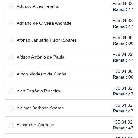
+55 34 3239
Adriano Alves Pereira
Ramal:
4711
+55 34 3239
Adriano de Oliveira Andrade
Ramal:
472
+55 34 3814
Afonso Januário Pujoni Soares
Ramal:
002
+55 34 3239
Aídson Antônio de Paula
Ramal:
477
+55 34 3814
Airton Modesto da Cunha
Ramal:
000
+55 34 3239
Alan Petrônio Pinheiro
Ramal:
475
+55 34 3239
Alcimar Barbosa Soares
Ramal:
477
+55 34 3239
Alexandre Cardoso
Ramal:
471