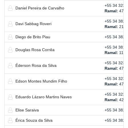
+55 34 3239
Daniel Pereira de Carvalho
Ramal:
477
+55 34 3821
Davi Sabbag Roveri
Ramal:
212
Diego de Brito Piau
+55 34 3821
+55 34 3814
Douglas Rosa Corrêa
Ramal:
119
+55 34 3239
Éderson Rosa da Silva
Ramal:
477
+55 34 3239
Edson Montes Mundim Filho
Ramal:
476
+55 34 3239
Eduardo Lázaro Martins Naves
Ramal:
424
Elise Saraiva
+55 34 3823
Érica Souza da Silva
+55 34 3821