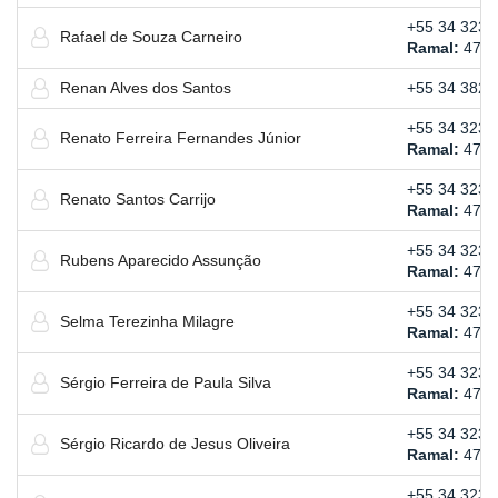
+55 34 3239
Rafael de Souza Carneiro
Ramal:
475
Renan Alves dos Santos
+55 34 3821
+55 34 3239
Renato Ferreira Fernandes Júnior
Ramal:
478
+55 34 3239
Renato Santos Carrijo
Ramal:
476
+55 34 3239
Rubens Aparecido Assunção
Ramal:
475
+55 34 3239
Selma Terezinha Milagre
Ramal:
472
+55 34 3239
Sérgio Ferreira de Paula Silva
Ramal:
473
+55 34 3239
Sérgio Ricardo de Jesus Oliveira
Ramal:
471
+55 34 3239