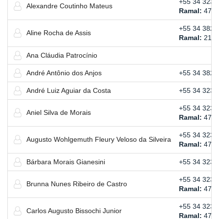
+55 34 3239
Alexandre Coutinho Mateus
Ramal:
474
+55 34 3823
Aline Rocha de Assis
Ramal:
212
Ana Cláudia Patrocínio
André Antônio dos Anjos
+55 34 3821
André Luiz Aguiar da Costa
+55 34 3239
+55 34 3239
Aniel Silva de Morais
Ramal:
474
+55 34 3239
Augusto Wohlgemuth Fleury Veloso da Silveira
Ramal:
476
Bárbara Morais Gianesini
+55 34 3239
+55 34 3239
Brunna Nunes Ribeiro de Castro
Ramal:
477
+55 34 3239
Carlos Augusto Bissochi Junior
Ramal:
471