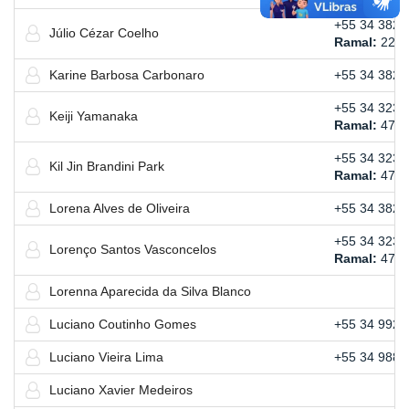
+55 34 3823
Júlio Cézar Coelho
Ramal:
225
Karine Barbosa Carbonaro
+55 34 3821
+55 34 3239
Keiji Yamanaka
Ramal:
473
+55 34 3239
Kil Jin Brandini Park
Ramal:
477
Lorena Alves de Oliveira
+55 34 3821
+55 34 3239
Lorenço Santos Vasconcelos
Ramal:
470
Lorenna Aparecida da Silva Blanco
Luciano Coutinho Gomes
+55 34 9920
Luciano Vieira Lima
+55 34 9882
Luciano Xavier Medeiros