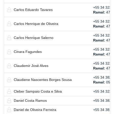
+55 34 3239
Carlos Eduardo Tavares
Ramal:
471
+55 34 3239
Carlos Henrique de Oliveira
Ramal:
475
+55 34 3239
Carlos Henrique Salerno
Ramal:
472
+55 34 3239
Cinara Fagundes
Ramal:
470
+55 34 3239
Claudemir José Alves
Ramal:
475
+55 34 3821
Claudiene Nascentes Borges Sousa
Ramal:
058
Cleber Sampaio Costa e Silva
+55 34 3239
Daniel Costa Ramos
+55 34 3821
Daniel de Oliveira Ferreira
+55 34 3814