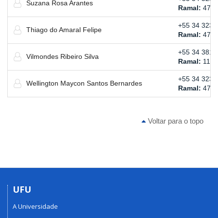
Suzana Rosa Arantes
Ramal:
470
+55 34 3239
Thiago do Amaral Felipe
Ramal:
479
+55 34 3814
Vilmondes Ribeiro Silva
Ramal:
119
+55 34 3239
Wellington Maycon Santos Bernardes
Ramal:
473
Voltar para o topo
UFU
A Universidade