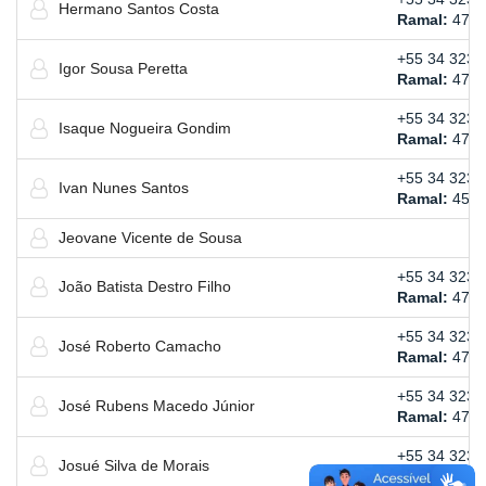
Hermano Santos Costa
Ramal:
475
+55 34 3239
Igor Sousa Peretta
Ramal:
477
+55 34 3239
Isaque Nogueira Gondim
Ramal:
474
+55 34 3239
Ivan Nunes Santos
Ramal:
456
Jeovane Vicente de Sousa
+55 34 3239
João Batista Destro Filho
Ramal:
473
+55 34 3239
José Roberto Camacho
Ramal:
473
+55 34 3239
José Rubens Macedo Júnior
Ramal:
475
+55 34 3239
Josué Silva de Morais
Ramal:
474