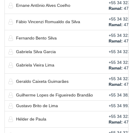
+55 34 3239
Ernane Antônio Alves Coelho
Ramal:
472
+55 34 3239
Fábio Vincenzi Romualdo da Silva
Ramal:
472
+55 34 3239
Fernando Bento Silva
Ramal:
471
Gabriela Silva Garcia
+55 34 3239
+55 34 3239
Gabriela Vieira Lima
Ramal:
473
+55 34 3239
Geraldo Caixeta Guimarães
Ramal:
472
Guilherme Lopes de Figueiredo Brandão
+55 34 3821
Gustavo Brito de Lima
+55 34 9926
+55 34 3239
Hélder de Paula
Ramal:
473
+55 34 3239