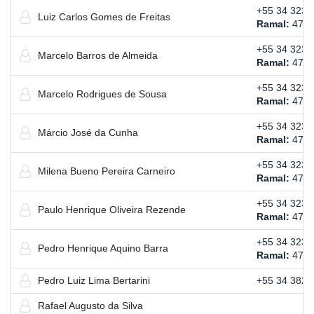
+55 34 3239
Luiz Carlos Gomes de Freitas
Ramal:
476
+55 34 3239
Marcelo Barros de Almeida
Ramal:
479
+55 34 3239
Marcelo Rodrigues de Sousa
Ramal:
477
+55 34 3239
Márcio José da Cunha
Ramal:
479
+55 34 3239
Milena Bueno Pereira Carneiro
Ramal:
474
+55 34 3239
Paulo Henrique Oliveira Rezende
Ramal:
478
+55 34 3239
Pedro Henrique Aquino Barra
Ramal:
474
Pedro Luiz Lima Bertarini
+55 34 3823
Rafael Augusto da Silva