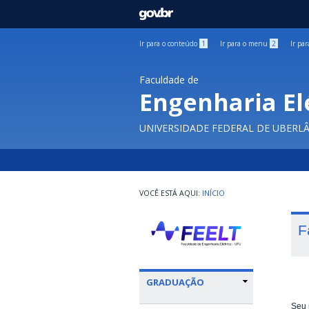
GOVBR
Ir para o conteúdo
1
Ir para o menu
2
Ir pa
Faculdade de
Engenharia El
UNIVERSIDADE FEDERAL DE UBERL
INÍCIO
F
GRADUAÇÃO
Seu