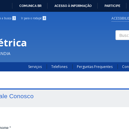
COMUNICA BR
ACESSO À INFORMAÇÃO
PARTICIPE
IR
PARA
ACESSIBIL
ra a busca
3
Ir para o rodapé
4
O
CONTEÚDO
étrica
Buscar
ÂNDIA
Serviços
Telefones
Perguntas Frequentes
Con
ale Conosco
 nome
*