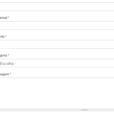
email
*
unto
*
goria
*
sagem
*