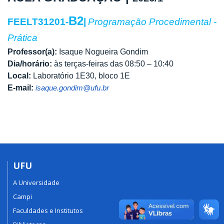
B2
FEELT31201-
|
Programação Procedimental -
Prática
Professor(a):
Isaque Nogueira Gondim
Dia/horário:
às terças-feiras das 08:50 – 10:40
Local:
Laboratório 1E30, bloco 1E
E-mail:
isaque.gondim@ufu.br
UFU
A Universidade
Campi
Faculdades e Institutos