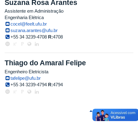
Suzana Rosa Arantes
Assistente em Administração
Engenharia Elétrica
cocel@feelt.ufu.br
suzana.arantes@ufu.br
+55 34 3239-4708
R:
4708
Thiago do Amaral Felipe
Engenheiro Eletricista
tafelipe@ufu.br
+55 34 3239-4794
R:
4794
Voltar para o topo