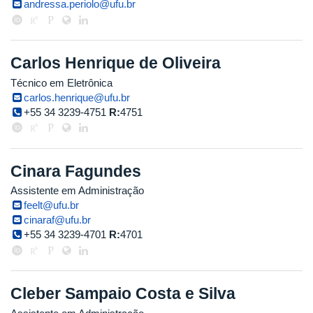
andressa.periolo@ufu.br
Carlos Henrique de Oliveira
Técnico em Eletrônica
carlos.henrique@ufu.br
+55 34 3239-4751
R:
4751
Cinara Fagundes
Assistente em Administração
feelt@ufu.br
cinaraf@ufu.br
+55 34 3239-4701
R:
4701
Cleber Sampaio Costa e Silva