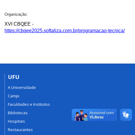
Organização:
XVI CBQEE -
https://cbqee2025.softaliza.com.br/programacao-tecnica/
UFU
A Universidade
Campi
Faculdades e Institutos
Bibliotecas
Hospitais
Restaurantes