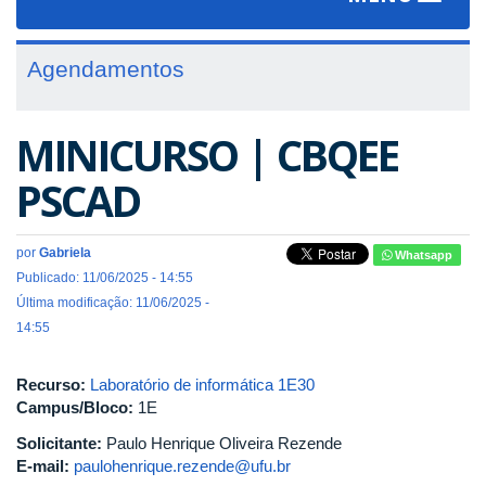
navigat
Agendamentos
MINICURSO | CBQEE
PSCAD
por
Gabriela
Whatsapp
Publicado: 11/06/2025 - 14:55
Última modificação: 11/06/2025 -
14:55
Recurso:
Laboratório de informática 1E30
Campus/Bloco:
1E
Solicitante:
Paulo Henrique Oliveira Rezende
E-mail:
paulohenrique.rezende@ufu.br