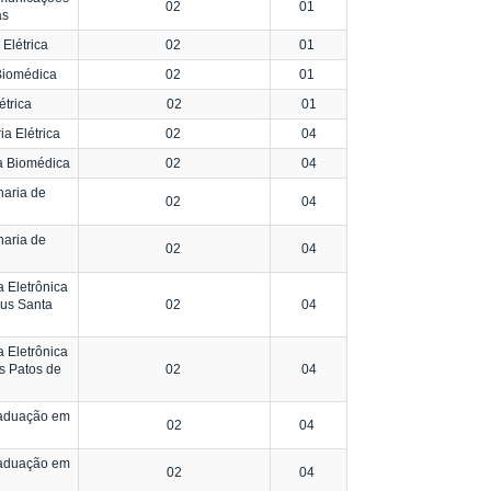
02
01
as
Elétrica
02
01
Biomédica
02
01
trica
02
01
a Elétrica
02
04
a Biomédica
02
04
aria de
02
04
aria de
02
04
 Eletrônica
us Santa
02
04
 Eletrônica
s Patos de
02
04
raduação em
02
04
raduação em
02
04