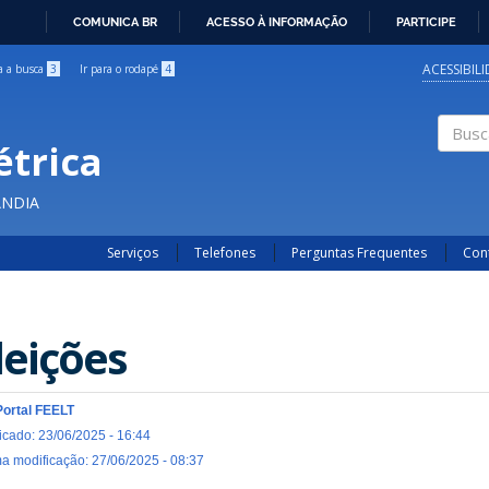
COMUNICA BR
ACESSO À INFORMAÇÃO
PARTICIPE
IR
PARA
ACESSIBIL
ra a busca
3
Ir para o rodapé
4
O
CONTEÚDO
étrica
Buscar
ÂNDIA
Serviços
Telefones
Perguntas Frequentes
Con
leições
Portal FEELT
icado: 23/06/2025 - 16:44
ma modificação: 27/06/2025 - 08:37