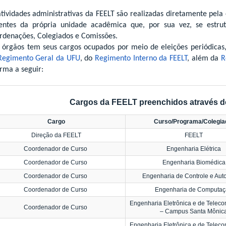
atividades administrativas da FEELT são realizadas diretamente pela 
entes da própria unidade acadêmica que, por sua vez, se estrut
rdenações, Colegiados e Comissões.
s órgãos tem seus cargos ocupados por meio de eleições periódica
Regimento Geral da UFU
, do
Regimento Interno da FEELT
, além da
R
orma a seguir:
Cargos da FEELT preenchidos através d
Cargo
Curso/Programa/Colegi
Direção da FEELT
FEELT
Coordenador de Curso
Engenharia Elétrica
Coordenador de Curso
Engenharia Biomédica
Coordenador de Curso
Engenharia de Controle e Au
Coordenador de Curso
Engenharia de Computa
Engenharia Eletrônica e de Telec
Coordenador de Curso
– Campus Santa Mônic
Engenharia Eletrônica e de Telec