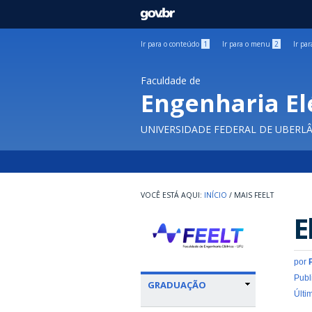
GOVBR
Ir para o conteúdo
1
Ir para o menu
2
Ir pa
Faculdade de
Engenharia El
UNIVERSIDADE FEDERAL DE UBERL
INÍCIO
/
MAIS FEELT
E
por
Publ
GRADUAÇÃO
Últi