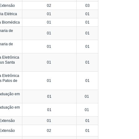
Extensão
02
03
a Elétrica
01
01
a Biomédica
01
01
aria de
01
01
aria de
01
01
 Eletrônica
us Santa
01
01
 Eletrônica
s Patos de
01
01
raduação em
01
01
raduação em
01
01
Extensão
01
01
Extensão
02
01