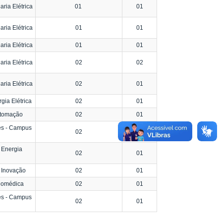
ria Elétrica
01
01
ria Elétrica
01
01
ria Elétrica
01
01
ria Elétrica
02
02
ria Elétrica
02
01
ia Elétrica
02
01
utomação
02
01
es - Campus
02
01
 Energia
02
01
 Inovação
02
01
iomédica
02
01
es - Campus
02
01