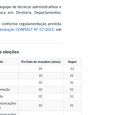
equipe de técnicos administrativos e
ura em: Diretoria, Departamentos,
s, conforme regulamentação prevista
esolução CONFEELT Nº 07/2023
, sob
e eleições
ado
Período do mandato (anos)
Vagas
04
01
02
01
02
01
tomação
02
01
ção
02
01
omunicações
02
01
a
omunicações