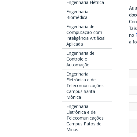
Engenharia Elétrica
As 
Engenharia
doc
Biomédica
Coo
Engenharia de
Tai
Computação com
no
Inteligência Artificial
a f
Aplicada
Engenharia de
Controle e
Automação
Engenharia
Eletrônica e de
Telecomunicações -
Campus Santa
Mônica
Engenharia
Eletrônica e de
Telecomunicações
Campus Patos de
Minas