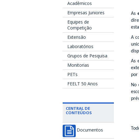
Acadêmicos
Empresas Juniores
As
dir
Equipes de
est
Competição
Extensão
A c
uni
Laboratórios
disp
Grupos de Pesquisa
As 
Monitorias
ext
PETs
por
FEELT 50 Anos
No 
esc
prév
CENTRAL DE
CONTEÚDOS
Tod
Documentos