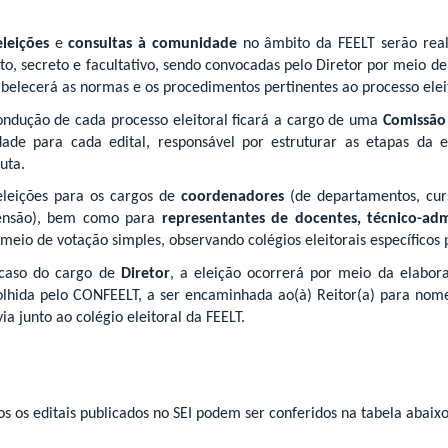
eleições
e
consultas à comunidade
no âmbito da FEELT serão reali
eto, secreto e facultativo, sendo convocadas pelo Diretor por meio d
abelecerá as normas e os procedimentos pertinentes ao processo elei
ondução de cada processo eleitoral ficará a cargo de uma
Comissão 
dade para cada edital, responsável por estruturar as etapas da
uta.
eleições para os cargos de
coordenadores
(de departamentos, cur
ensão), bem como para
representantes de docentes, técnico-admi
 meio de votação simples, observando colégios eleitorais específicos 
caso do cargo de
Diretor
, a eleição ocorrerá por meio da elabor
olhida pelo CONFEELT, a ser encaminhada ao(à) Reitor(a) para nome
ia junto ao colégio eleitoral da FEELT.
os os editais publicados no SEI podem ser conferidos na tabela abaixo