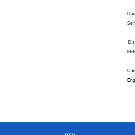
Doc
Sel
Dis
FEE
Cur
Eng