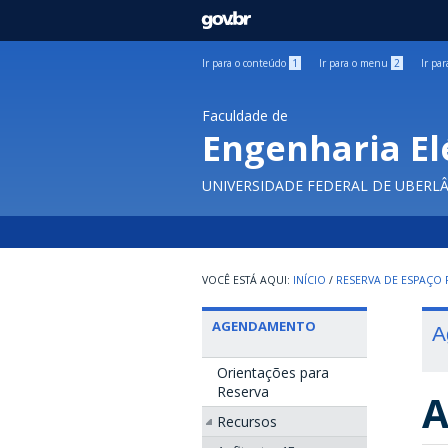
GOVBR
Ir para o conteúdo
1
Ir para o menu
2
Ir pa
Faculdade de
Engenharia El
UNIVERSIDADE FEDERAL DE UBERL
INÍCIO
/
RESERVA DE ESPAÇO F
AGENDAMENTO
A
Orientações para
Reserva
A
Recursos