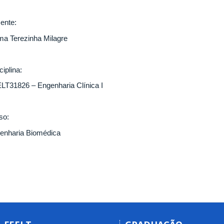
ente:
ma Terezinha Milagre
ciplina:
LT31826 – Engenharia Clínica I
so:
enharia Biomédica