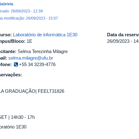
Gabriela
icado: 26/09/2023 - 12:39
ma modificação: 26/09/2023 - 15:07
urso:
Laboratório de informática 1E30
Data da reser
pus/Bloco:
1E
26/09/2023 -
14
icitante:
Selma Terezinha Milagre
ail:
selma.milagre@ufu.br
efone:
+55 34 3239-4776
ervações:
LA GRADUAÇÃO| FEELT31826
SET | 14h30 - 17h
oratório 1E30