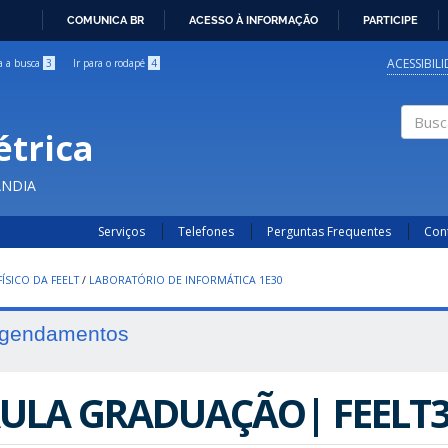
COMUNICA BR
ACESSO À INFORMAÇÃO
PARTICIPE
IR
PARA
ACESSIBIL
ra a busca
3
Ir para o rodapé
4
O
CONTEÚDO
étrica
Buscar
ÂNDIA
Serviços
Telefones
Perguntas Frequentes
Con
ÍSICO DA FEELT
/
LABORATÓRIO DE INFORMÁTICA 1E30
gendamentos
ULA GRADUAÇÃO| FEELT