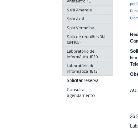
Anfiteatro 1E
por
Sala Amarela
Publ
Sala Azul
Últi
Sala Vermelha
Rec
Sala de reuniões 3N
Cam
(3N105)
Laboratório de
Sol
informática 1E30
E-m
Tel
Laboratório de
informática 1E13
Obs
Solicitar reserva
Consultar
AU
agendamento
26 
Lab