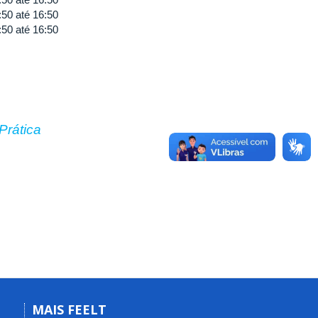
:50
até
16:50
:50
até
16:50
Prática
MAIS FEELT