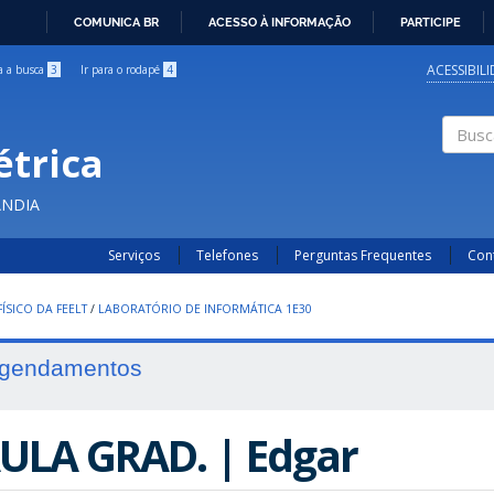
COMUNICA BR
ACESSO À INFORMAÇÃO
PARTICIPE
IR
PARA
ACESSIBIL
ra a busca
3
Ir para o rodapé
4
O
CONTEÚDO
étrica
Buscar
ÂNDIA
Serviços
Telefones
Perguntas Frequentes
Con
ÍSICO DA FEELT
/
LABORATÓRIO DE INFORMÁTICA 1E30
gendamentos
ULA GRAD. | Edgar