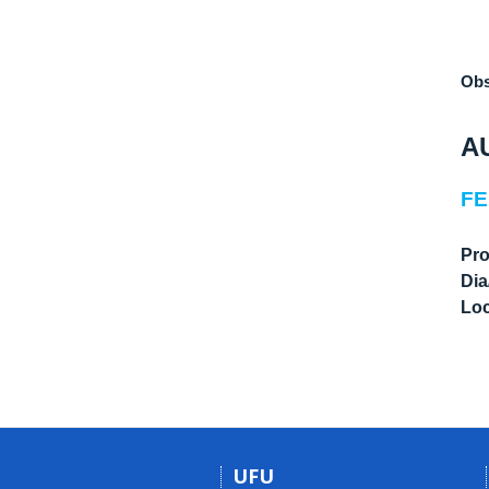
Obs
A
FE
Pro
Dia
Loc
UFU