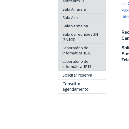
Anfiteatro 1E
por
Sala Amarela
Publ
Sala Azul
Últi
Sala Vermelha
Rec
Sala de reuniões 3N
Cam
(3N105)
Laboratório de
Sol
informática 1E30
E-m
Tel
Laboratório de
informática 1E13
Solicitar reserva
Consultar
agendamento