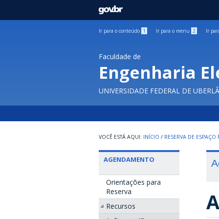
GOVBR
Ir para o conteúdo
1
Ir para o menu
2
Ir pa
Faculdade de
Engenharia El
UNIVERSIDADE FEDERAL DE UBERL
INÍCIO
/
RESERVA DE ESPAÇO F
AGENDAMENTO
A
Orientações para
Reserva
A
Recursos