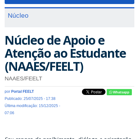
navigat
Núcleo
Núcleo de Apoio e
Atenção ao Estudante
(NAAES/FEELT)
NAAES/FEELT
por
Portal FEELT
Whatsapp
Publicado: 25/07/2025 - 17:38
Última modificação: 15/12/2025 -
07:06