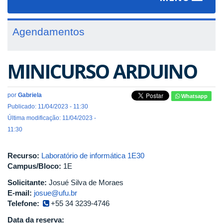
navigat
Agendamentos
MINICURSO ARDUINO
por
Gabriela
Whatsapp
Publicado: 11/04/2023 - 11:30
Última modificação: 11/04/2023 -
11:30
Recurso:
Laboratório de informática 1E30
Campus/Bloco:
1E
Solicitante:
Josué Silva de Moraes
E-mail:
josue@ufu.br
Telefone:
+55 34 3239-4746
Data da reserva: