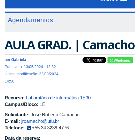
navigat
Agendamentos
AULA GRAD. | Camacho
por
Gabriela
Whatsapp
Publicado: 13/05/2024 - 13:32
Última modificação: 22/08/2024 -
14:58
Recurso:
Laboratório de informática 1E30
Campus/Bloco:
1E
Solicitante:
José Roberto Camacho
E-mail:
jrcamacho@ufu.br
Telefone:
+55 34 3239-4776
Data da reserva: