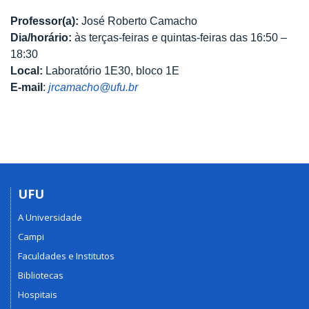
Professor(a):
José Roberto Camacho
Dia/horário:
às terças-feiras e quintas-feiras das 16:50 –
18:30
Local:
Laboratório 1E30, bloco 1E
E-mail
:
jrcamacho@ufu.br
UFU
A Universidade
Campi
Faculdades e Institutos
Bibliotecas
Hospitais