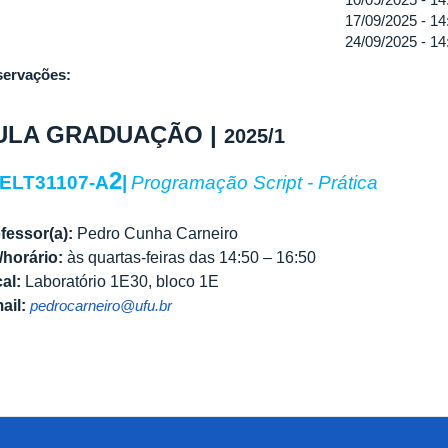
17/09/2025 -
14
24/09/2025 -
14
ervações:
ULA GRADUAÇÃO |
2025/1
2
ELT31107-A
|
Programação Script - Prática
fessor(a):
Pedro Cunha Carneiro
/horário:
às quartas-feiras das 14:50 – 16:50
al:
Laboratório 1E30, bloco 1E
ail:
pedrocarneiro@ufu.br