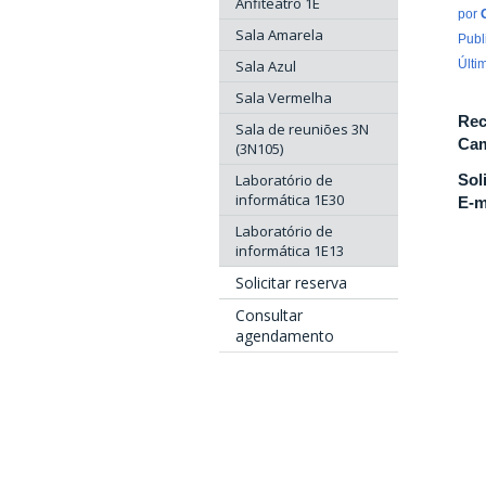
Anfiteatro 1E
por
Sala Amarela
Publ
Sala Azul
Últi
Sala Vermelha
Rec
Sala de reuniões 3N
Cam
(3N105)
Laboratório de
Sol
informática 1E30
E-m
Laboratório de
informática 1E13
Solicitar reserva
Consultar
agendamento