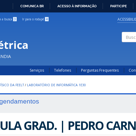
COMUNICA BR
ACESSO À INFORMAÇÃO
PARTICIPE
IR
PARA
ACESSIBIL
ra a busca
3
Ir para o rodapé
4
O
CONTEÚDO
étrica
Buscar
ÂNDIA
Serviços
Telefones
Perguntas Frequentes
Con
ÍSICO DA FEELT
/
LABORATÓRIO DE INFORMÁTICA 1E30
gendamentos
ULA GRAD. | PEDRO CARN