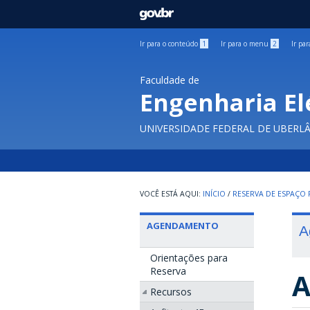
GOVBR
Ir para o conteúdo
1
Ir para o menu
2
Ir pa
Faculdade de
Engenharia El
UNIVERSIDADE FEDERAL DE UBERL
INÍCIO
/
RESERVA DE ESPAÇO F
AGENDAMENTO
A
Orientações para
Reserva
A
Recursos