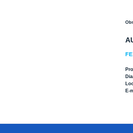
Obs
A
FE
Pro
Dia
Loc
E-m