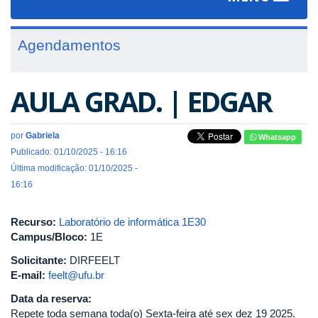
navigat
Agendamentos
AULA GRAD. | EDGAR
por
Gabriela
Whatsapp
Publicado: 01/10/2025 - 16:16
Última modificação: 01/10/2025 -
16:16
Recurso:
Laboratório de informática 1E30
Campus/Bloco:
1E
Solicitante:
DIRFEELT
E-mail:
feelt@ufu.br
Data da reserva:
Repete toda semana toda(o) Sexta-feira até sex dez 19 2025.