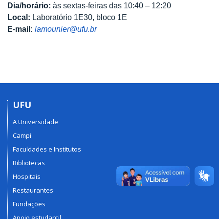
Dia/horário:
às sextas-feiras das 10:40 – 12:20
Local:
Laboratório 1E30, bloco 1E
E-mail:
lamounier@ufu.br
UFU
A Universidade
Campi
Faculdades e Institutos
Bibliotecas
Hospitais
Restaurantes
Fundações
Apoio estudantil