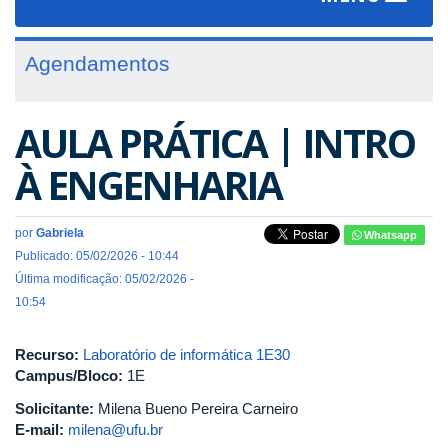
navigat
Agendamentos
AULA PRÁTICA | INTRO
À ENGENHARIA
por
Gabriela
Whatsapp
Publicado: 05/02/2026 - 10:44
Última modificação: 05/02/2026 -
10:54
Recurso:
Laboratório de informática 1E30
Campus/Bloco:
1E
Solicitante:
Milena Bueno Pereira Carneiro
E-mail:
milena@ufu.br