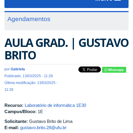
navigat
Agendamentos
AULA GRAD. | GUSTAVO
BRITO
por
Gabriela
Whatsapp
Publicado: 13/03/2025 - 11:28
Última modificação: 13/03/2025 -
11:28
Recurso:
Laboratório de informática 1E30
Campus/Bloco:
1E
Solicitante:
Gustavo Brito de Lima
E-mail:
gustavo.brito.28@ufu.br