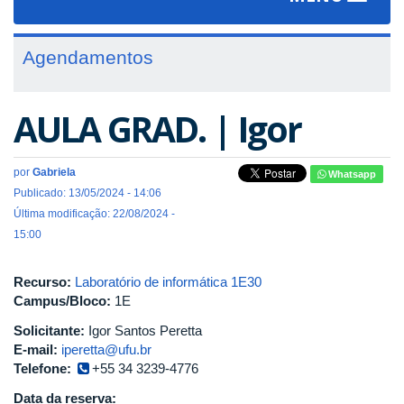
navigat
Agendamentos
AULA GRAD. | Igor
por
Gabriela
Whatsapp
Publicado: 13/05/2024 - 14:06
Última modificação: 22/08/2024 -
15:00
Recurso:
Laboratório de informática 1E30
Campus/Bloco:
1E
Solicitante:
Igor Santos Peretta
E-mail:
iperetta@ufu.br
Telefone:
+55 34 3239-4776
Data da reserva: