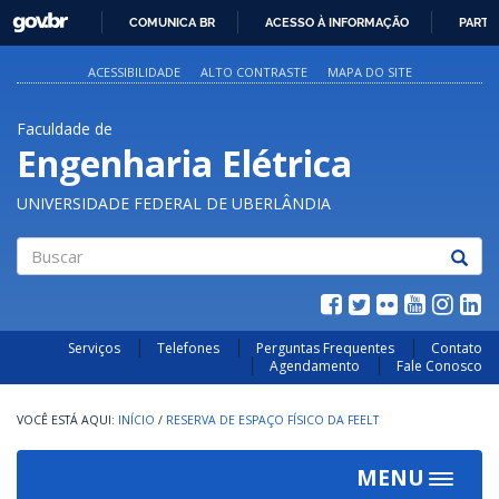
GOVBR
COMUNICA BR
ACESSO À INFORMAÇÃO
PARTI
IR
PARA
ACESSIBILIDADE
ALTO CONTRASTE
MAPA DO SITE
O
CONTEÚDO
Faculdade de
Engenharia Elétrica
UNIVERSIDADE FEDERAL DE UBERLÂNDIA
Buscar
Serviços
Telefones
Perguntas Frequentes
Contato
Agendamento
Fale Conosco
INÍCIO
/
RESERVA DE ESPAÇO FÍSICO DA FEELT
MENU
Toggle