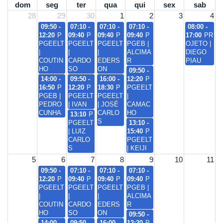
dom
seg
ter
qua
qui
sex
sab
28
29
30
1
2
3
4
09:50 -
07:10 -
07:10 -
07:10 -
08:00 -
12:20
P
09:40
P
09:40
P
09:40
P
17:00
PR
PGEELT
PGEELT
PGEELT
PGEB |
OJETO |
|
|
|
ALCIMA
DIEGO
COUTIN
CARDO
EDERS
R
PIAU
HO
SO
ON
09:50 -
14:00 -
09:50 -
16:00 -
12:20
P
16:50
P
12:20
P
18:30
P
PGEELT
PGEB |
PGEELT
PGEELT
|
PEDRO
| IVAN
| JOSÉ
CAMAC
CUNHA
CARLO
HO
13:10
P
S
PGEELT
13:10 -
| LUIZ
15:40
P
CARLO
PGEELT
S
| KEIJI
5
6
7
8
9
10
11
09:50 -
07:10 -
07:10 -
07:10 -
12:20
P
09:40
P
09:40
P
09:40
P
PGEELT
PGEELT
PGEELT
PGEB |
|
|
|
ALCIMA
COUTIN
CARDO
EDERS
R
HO
SO
ON
09:50 -
14:00 -
09:50 -
16:00 -
12:20
P