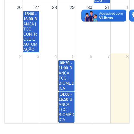
COS I
26
27
28
29
30
31
1
15:00 -
16:00
B
ANCA |
TCC
CONTR
OLE E
AUTOM
AÇÃO
2
3
4
5
6
7
8
08:30 -
11:00
B
ANCA
TCC |
BIOMÉD
ICA
14:00 -
16:50
B
ANCA
TCC |
BIOMÉD
ICA