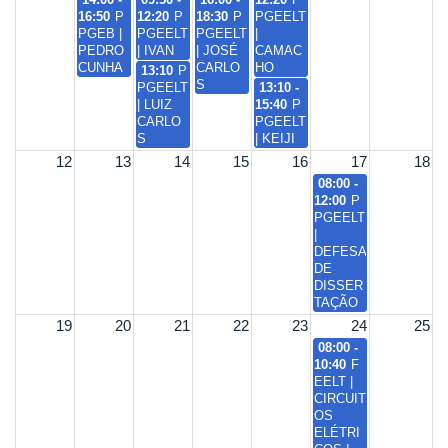
16:50
P
12:20
P
18:30
P
PGEELT
PGEB |
PGEELT
PGEELT
|
PEDRO
| IVAN
| JOSÉ
CAMAC
CUNHA
CARLO
HO
13:10
P
S
PGEELT
13:10 -
| LUIZ
15:40
P
CARLO
PGEELT
S
| KEIJI
12
13
14
15
16
17
18
08:00 -
12:00
P
PGEELT
|
DEFESA
DE
DISSER
TAÇÃO
19
20
21
22
23
24
25
08:00 -
10:40
F
EELT |
CIRCUIT
OS
ELÉTRI