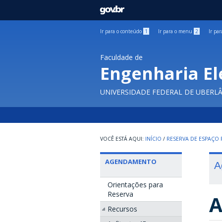
GOVBR
Ir para o conteúdo
1
Ir para o menu
2
Ir pa
Faculdade de
Engenharia El
UNIVERSIDADE FEDERAL DE UBERL
INÍCIO
/
RESERVA DE ESPAÇO F
AGENDAMENTO
A
Orientações para
Reserva
A
Recursos