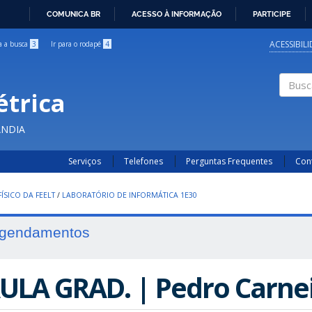
COMUNICA BR
ACESSO À INFORMAÇÃO
PARTICIPE
IR
PARA
ACESSIBIL
ra a busca
3
Ir para o rodapé
4
O
CONTEÚDO
étrica
Buscar
ÂNDIA
Serviços
Telefones
Perguntas Frequentes
Con
ÍSICO DA FEELT
/
LABORATÓRIO DE INFORMÁTICA 1E30
gendamentos
ULA GRAD. | Pedro Carne