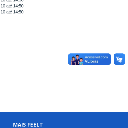
:10
até
14:50
:10
até
14:50
MAIS FEELT