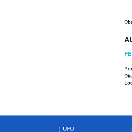
Obs
A
FE
Pro
Dia
Loc
UFU