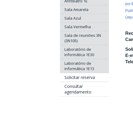
Anfiteatro 1E
por
Sala Amarela
Publ
Sala Azul
Últi
Sala Vermelha
Rec
Sala de reuniões 3N
Cam
(3N105)
Laboratório de
Sol
informática 1E30
E-m
Tel
Laboratório de
informática 1E13
Solicitar reserva
Consultar
agendamento