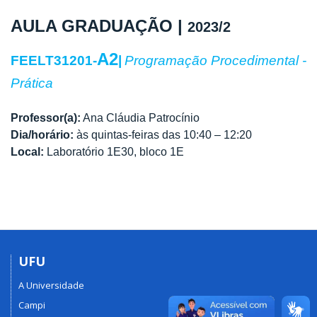
AULA GRADUAÇÃO |
2023/2
A2
FEELT31201-
|
Programação Procedimental -
Prática
Professor(a):
Ana Cláudia Patrocínio
Dia/horário:
às quintas-feiras das 10:40 – 12:20
Local:
Laboratório 1E30, bloco 1E
UFU
A Universidade
Campi