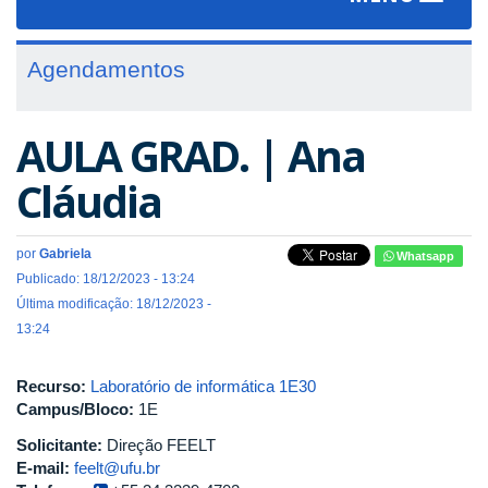
navigat
Agendamentos
AULA GRAD. | Ana
Cláudia
por
Gabriela
Whatsapp
Publicado: 18/12/2023 - 13:24
Última modificação: 18/12/2023 -
13:24
Recurso:
Laboratório de informática 1E30
Campus/Bloco:
1E
Solicitante:
Direção FEELT
E-mail:
feelt@ufu.br