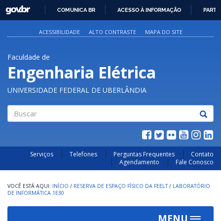
GOVBR
COMUNICA BR
ACESSO À INFORMAÇÃO
PARTI
IR
PARA
ACESSIBILIDADE
ALTO CONTRASTE
MAPA DO SITE
O
CONTEÚDO
Faculdade de
Engenharia Elétrica
UNIVERSIDADE FEDERAL DE UBERLÂNDIA
Buscar
Serviços
Telefones
Perguntas Frequentes
Contato
Agendamento
Fale Conosco
INÍCIO
/
RESERVA DE ESPAÇO FÍSICO DA FEELT
/
LABORATÓRIO
DE INFORMÁTICA 1E30
MENU
Toggle