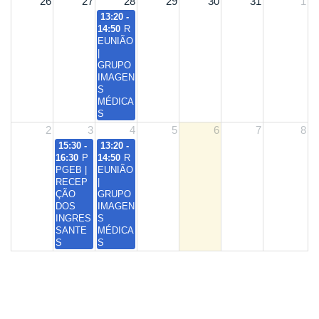
26
27
28
29
30
31
1
13:20 -
14:50
R
EUNIÃO
|
GRUPO
IMAGEN
S
MÉDICA
S
2
3
4
5
6
7
8
15:30 -
13:20 -
16:30
P
14:50
R
PGEB |
EUNIÃO
RECEP
|
ÇÃO
GRUPO
DOS
IMAGEN
INGRES
S
SANTE
MÉDICA
S
S