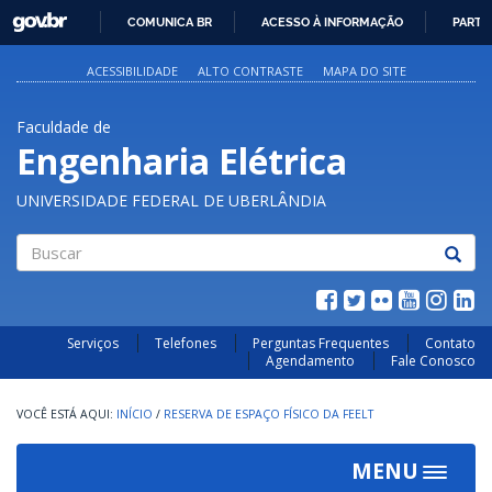
GOVBR
COMUNICA BR
ACESSO À INFORMAÇÃO
PARTI
IR
PARA
ACESSIBILIDADE
ALTO CONTRASTE
MAPA DO SITE
O
CONTEÚDO
Faculdade de
Engenharia Elétrica
UNIVERSIDADE FEDERAL DE UBERLÂNDIA
Buscar
Serviços
Telefones
Perguntas Frequentes
Contato
Agendamento
Fale Conosco
INÍCIO
/
RESERVA DE ESPAÇO FÍSICO DA FEELT
MENU
Toggle