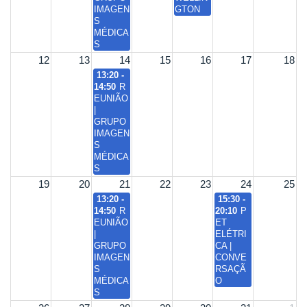
IMAGEN
GTON
S
MÉDICA
S
12
13
14
15
16
17
18
13:20 -
14:50
R
EUNIÃO
|
GRUPO
IMAGEN
S
MÉDICA
S
19
20
21
22
23
24
25
13:20 -
15:30 -
14:50
R
20:10
P
EUNIÃO
ET
|
ELÉTRI
GRUPO
CA |
IMAGEN
CONVE
S
RSAÇÃ
MÉDICA
O
S