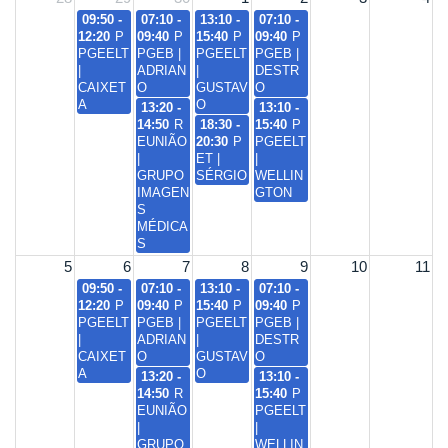
09:50 -
07:10 -
13:10 -
07:10 -
12:20
P
09:40
P
15:40
P
09:40
P
PGEELT
PGEB |
PGEELT
PGEB |
|
ADRIAN
|
DESTR
CAIXET
O
GUSTAV
O
A
O
13:20 -
13:10 -
14:50
R
18:30 -
15:40
P
EUNIÃO
20:30
P
PGEELT
|
ET |
|
GRUPO
SÉRGIO
WELLIN
IMAGEN
GTON
S
MÉDICA
S
5
6
7
8
9
10
11
09:50 -
07:10 -
13:10 -
07:10 -
12:20
P
09:40
P
15:40
P
09:40
P
PGEELT
PGEB |
PGEELT
PGEB |
|
ADRIAN
|
DESTR
CAIXET
O
GUSTAV
O
A
O
13:20 -
13:10 -
14:50
R
15:40
P
EUNIÃO
PGEELT
|
|
GRUPO
WELLIN