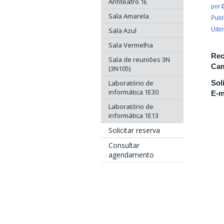
Anfiteatro 1E
por
Sala Amarela
Publ
Sala Azul
Últi
Sala Vermelha
Rec
Sala de reuniões 3N
Cam
(3N105)
Laboratório de
Sol
informática 1E30
E-m
Laboratório de
informática 1E13
Solicitar reserva
Consultar
agendamento