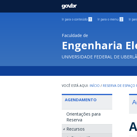
GOVBR
Ir para o conteúdo
1
Ir para o menu
2
Ir pa
Faculdade de
Engenharia El
UNIVERSIDADE FEDERAL DE UBERL
INÍCIO
/
RESERVA DE ESPAÇO F
AGENDAMENTO
A
Orientações para
Reserva
A
Recursos