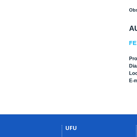
Obs
A
FE
Pro
Dia
Loc
E-m
UFU