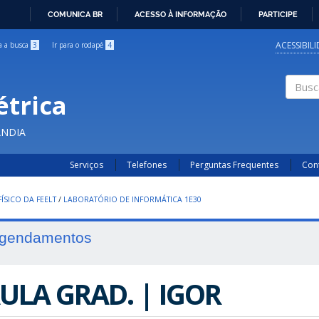
COMUNICA BR
ACESSO À INFORMAÇÃO
PARTICIPE
IR
PARA
ACESSIBIL
ra a busca
3
Ir para o rodapé
4
O
CONTEÚDO
étrica
Buscar
ÂNDIA
Serviços
Telefones
Perguntas Frequentes
Con
ÍSICO DA FEELT
/
LABORATÓRIO DE INFORMÁTICA 1E30
gendamentos
ULA GRAD. | IGOR