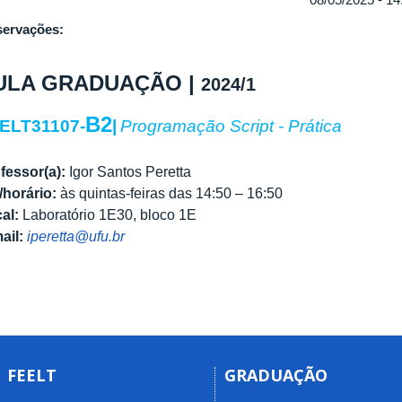
ervações:
ULA GRADUAÇÃO |
2024/1
B2
ELT31107-
|
Programação Script - Prática
fessor(a):
Igor Santos Peretta
/horário:
às quintas-feiras das 14:50 – 16:50
al:
Laboratório 1E30, bloco 1E
ail:
iperetta@ufu.br
FEELT
GRADUAÇÃO