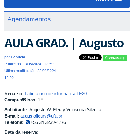
navigat
Agendamentos
AULA GRAD. | Augusto
por
Gabriela
Whatsapp
Publicado: 13/05/2024 - 13:59
Última modificação: 22/08/2024 -
15:00
Recurso:
Laboratório de informática 1E30
Campus/Bloco:
1E
Solicitante:
Augusto W. Fleury Veloso da Silveira
E-mail:
augustofleury@ufu.br
Telefone:
+55 34 3239-4776
Data da reserva: