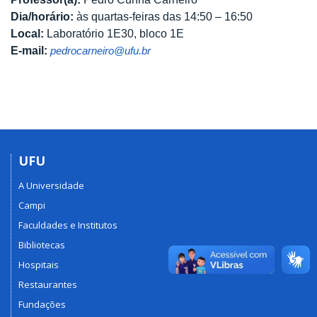
Dia/horário:
às quartas-feiras das 14:50 – 16:50
Local:
Laboratório 1E30, bloco 1E
E-mail:
pedrocarneiro@ufu.br
UFU
A Universidade
Campi
Faculdades e Institutos
Bibliotecas
Hospitais
Restaurantes
Fundações