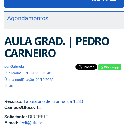
navigat
Agendamentos
AULA GRAD. | PEDRO
CARNEIRO
por
Gabriela
Whatsapp
Publicado: 01/10/2025 - 15:48
Última modificação: 01/10/2025 -
15:48
Recurso:
Laboratório de informática 1E30
Campus/Bloco:
1E
Solicitante:
DIRFEELT
E-mail:
feelt@ufu.br