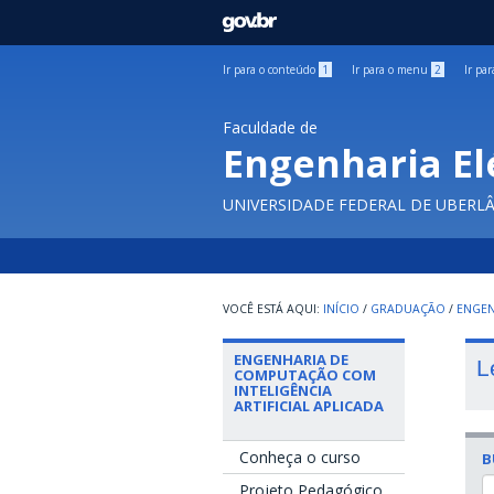
GOVBR
Ir para o conteúdo
1
Ir para o menu
2
Ir pa
Faculdade de
Engenharia El
UNIVERSIDADE FEDERAL DE UBERL
INÍCIO
/
GRADUAÇÃO
/
ENGEN
ENGENHARIA DE
L
COMPUTAÇÃO COM
INTELIGÊNCIA
ARTIFICIAL APLICADA
Conheça o curso
B
Projeto Pedagógico