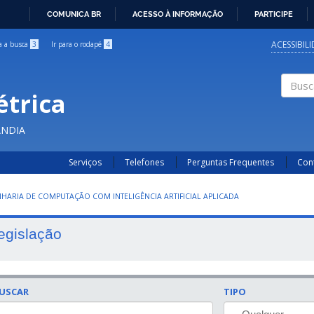
COMUNICA BR
ACESSO À INFORMAÇÃO
PARTICIPE
IR
PARA
ACESSIBIL
ra a busca
3
Ir para o rodapé
4
O
CONTEÚDO
étrica
Buscar
ÂNDIA
Serviços
Telefones
Perguntas Frequentes
Con
HARIA DE COMPUTAÇÃO COM INTELIGÊNCIA ARTIFICIAL APLICADA
egislação
USCAR
TIPO