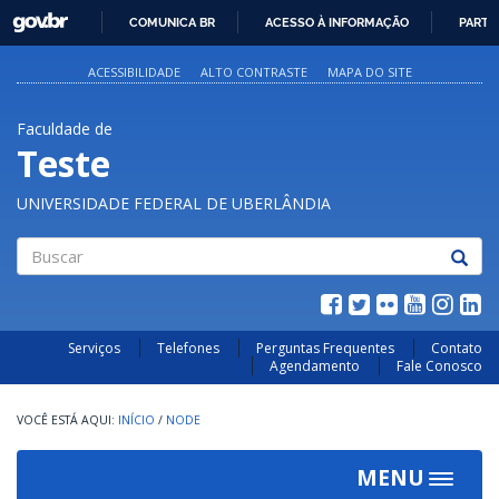
GOVBR
COMUNICA BR
ACESSO À INFORMAÇÃO
PARTI
IR
PARA
ACESSIBILIDADE
ALTO CONTRASTE
MAPA DO SITE
O
CONTEÚDO
Faculdade de
Teste
UNIVERSIDADE FEDERAL DE UBERLÂNDIA
Buscar
Serviços
Telefones
Perguntas Frequentes
Contato
Agendamento
Fale Conosco
INÍCIO
/
NODE
MENU
Toggle