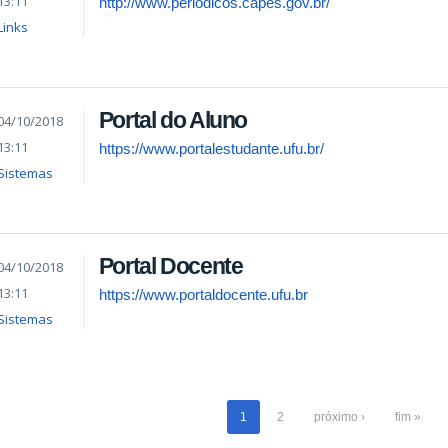
13:11
http://www.periodicos.capes.gov.br/
Links
Portal do Aluno
04/10/2018
13:11
https://www.portalestudante.ufu.br/
Sistemas
Portal Docente
04/10/2018
13:11
https://www.portaldocente.ufu.br
Sistemas
1
2
próximo ›
fim »