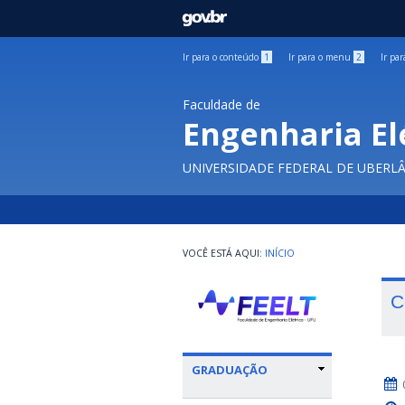
GOVBR
Ir para o conteúdo
1
Ir para o menu
2
Ir pa
Faculdade de
Engenharia El
UNIVERSIDADE FEDERAL DE UBERL
INÍCIO
C
GRADUAÇÃO