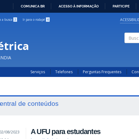
COMUNICA BR
ACESSO À INFORMAÇÃO
PARTICIPE
IR
PARA
ACESSIBIL
ra a busca
3
Ir para o rodapé
4
O
CONTEÚDO
étrica
Buscar
ÂNDIA
Serviços
Telefones
Perguntas Frequentes
Con
entral de conteúdos
A UFU para estudantes
02/08/2023