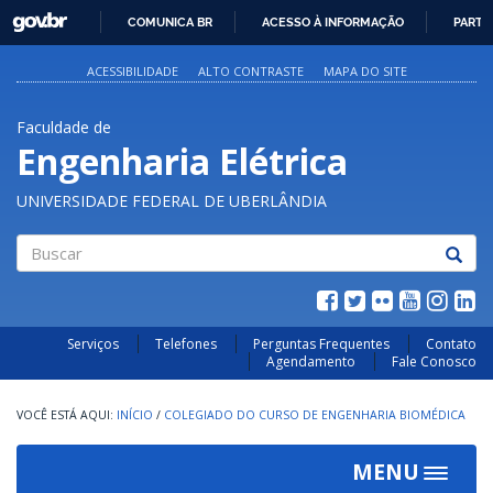
GOVBR
COMUNICA BR
ACESSO À INFORMAÇÃO
PARTI
IR
PARA
ACESSIBILIDADE
ALTO CONTRASTE
MAPA DO SITE
O
CONTEÚDO
Faculdade de
Engenharia Elétrica
UNIVERSIDADE FEDERAL DE UBERLÂNDIA
Buscar
Serviços
Telefones
Perguntas Frequentes
Contato
Agendamento
Fale Conosco
INÍCIO
/
COLEGIADO DO CURSO DE ENGENHARIA BIOMÉDICA
MENU
Toggle