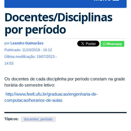
navigat
Docentes/Disciplinas
por período
por
Leandro Guimarães
Whatsapp
Publicado: 11/10/2018 - 16:12
Última modificação: 19/07/2023 -
14:03
Os docentes de cada disciplinha por período constam na grade
horária do semestre letivo:
http://www.feelt.ufu.br/graduacao/engenharia-de-
computacao/horarios-de-aulas
Tópicos:
docentes; período