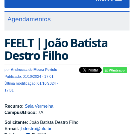
navigat
Agendamentos
FEELT | João Batista
Destro Filho
por
Andressa de Moura Periolo
Whatsapp
Publicado: 01/10/2024 - 17:01
Última modificação: 01/10/2024 -
17:01
Recurso:
Sala Vermelha
Campus/Bloco:
7A
Solicitante:
João Batista Destro Filho
E-mail:
jbdestro@ufu.br