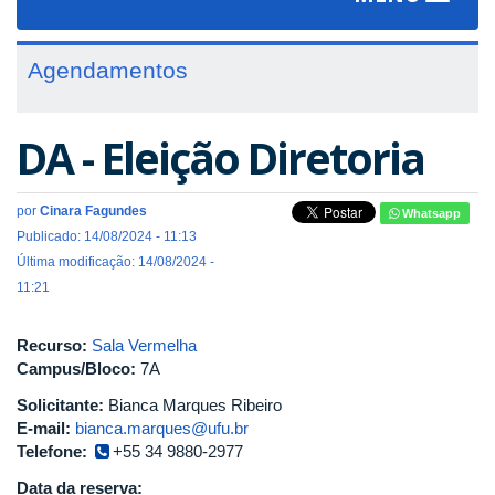
navigat
Agendamentos
DA - Eleição Diretoria
por
Cinara Fagundes
Whatsapp
Publicado: 14/08/2024 - 11:13
Última modificação: 14/08/2024 -
11:21
Recurso:
Sala Vermelha
Campus/Bloco:
7A
Solicitante:
Bianca Marques Ribeiro
E-mail:
bianca.marques@ufu.br
Telefone:
+55 34 9880-2977
Data da reserva: