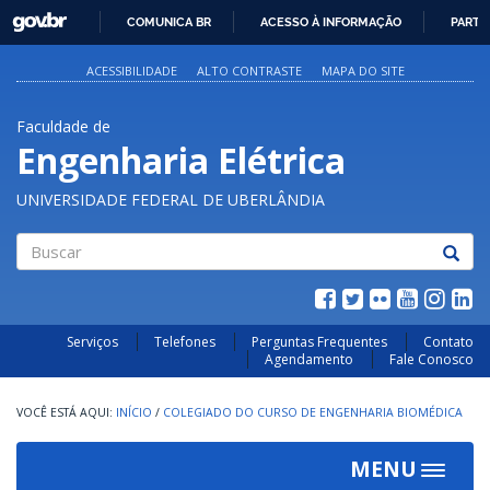
GOVBR
COMUNICA BR
ACESSO À INFORMAÇÃO
PARTI
IR
PARA
ACESSIBILIDADE
ALTO CONTRASTE
MAPA DO SITE
O
CONTEÚDO
Faculdade de
Engenharia Elétrica
UNIVERSIDADE FEDERAL DE UBERLÂNDIA
Buscar
Serviços
Telefones
Perguntas Frequentes
Contato
Agendamento
Fale Conosco
INÍCIO
/
COLEGIADO DO CURSO DE ENGENHARIA BIOMÉDICA
MENU
Toggle