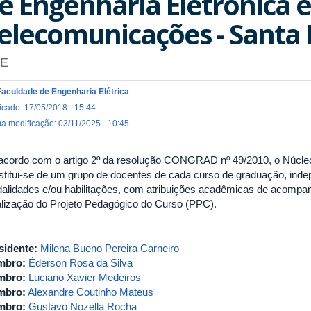
e Engenharia Eletrônica e
elecomunicações - Santa
E
Faculdade de Engenharia Elétrica
icado: 17/05/2018 - 15:44
ma modificação: 03/11/2025 - 10:45
acordo com o artigo 2º da resolução CONGRAD nº 49/2010, o Núcle
stitui-se de um grupo de docentes de cada curso de graduação, inde
alidades e/ou habilitações, com atribuições acadêmicas de acompa
alização do Projeto Pedagógico do Curso (PPC).
sidente:
Milena Bueno Pereira Carneiro
mbro:
Éderson Rosa da Silva
mbro:
Luciano Xavier Medeiros
mbro:
Alexandre Coutinho Mateus
mbro:
Gustavo Nozella Rocha