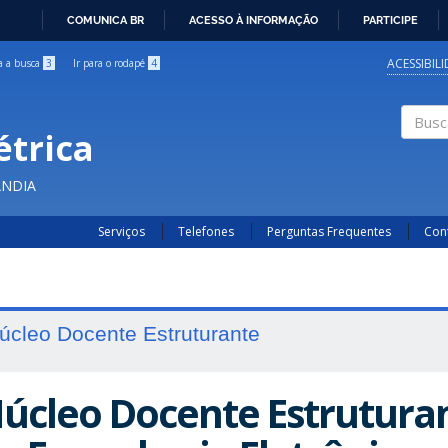
COMUNICA BR
ACESSO À INFORMAÇÃO
PARTICIPE
IR
PARA
ACESSIBIL
ra a busca
3
Ir para o rodapé
4
O
CONTEÚDO
étrica
Buscar
ÂNDIA
Serviços
Telefones
Perguntas Frequentes
Con
úcleo Docente Estruturante
úcleo Docente Estruturan