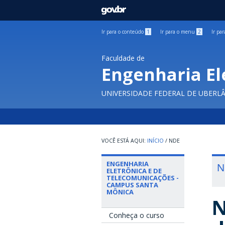
GOVBR
Ir para o conteúdo
1
Ir para o menu
2
Ir pa
Faculdade de
Engenharia El
UNIVERSIDADE FEDERAL DE UBERL
INÍCIO
/
NDE
ENGENHARIA
N
ELETRÔNICA E DE
TELECOMUNICAÇÕES -
CAMPUS SANTA
MÔNICA
N
Conheça o curso