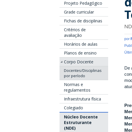
d
Projeto Pedagógico
T
Grade curricular
Fichas de disciplinas
ND
Critérios de
avaliação
por
Horários de aulas
Publ
Planos de ensino
Últi
Corpo Docente
De 
Docentes/Disciplinas
con
por período
mod
Normas e
atu
regulamentos
Infraestrutura física
Pre
Colegiado
Me
Núcleo Docente
Me
Estruturante
Me
(NDE)
Me