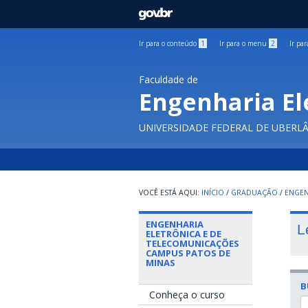
GOVBR
Ir para o conteúdo
1
Ir para o menu
2
Ir pa
Faculdade de
Engenharia El
UNIVERSIDADE FEDERAL DE UBERL
INÍCIO
/
GRADUAÇÃO
/
ENGEN
ENGENHARIA
L
ELETRÔNICA E DE
TELECOMUNICAÇÕES
CAMPUS PATOS DE
MINAS
B
Conheça o curso