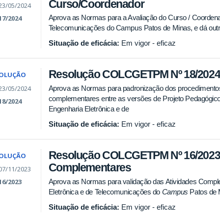
Curso/Coordenador
23/05/2024
Aprova as Normas para a Avaliação do Curso / Coordena
17/2024
Telecomunicações do Campus Patos de Minas, e dá outr
Situação de eficácia:
Em vigor - eficaz
Resolução COLCGETPM Nº 18/2024 
SOLUÇÃO
23/05/2024
Aprova as Normas para padronização dos procedimentos
complementares entre as versões de Projeto Pedagógic
18/2024
Engenharia Eletrônica e de
Situação de eficácia:
Em vigor - eficaz
Resolução COLCGETPM Nº 16/2023 -
SOLUÇÃO
Complementares
07/11/2023
Aprova as Normas para validação das Atividades Compl
16/2023
Eletrônica e de Telecomunicações do
Campus
Patos de M
Situação de eficácia:
Em vigor - eficaz