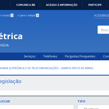
COMUNICA BR
ACESSO À INFORMAÇÃO
PARTICIPE
IR
PARA
ACESSIBIL
ra a busca
3
Ir para o rodapé
4
O
CONTEÚDO
étrica
Buscar
ÂNDIA
Serviços
Telefones
Perguntas Frequentes
Con
HARIA ELETRÔNICA E DE TELECOMUNICAÇÕES - CAMPUS PATOS DE MINAS
egislação
USCAR
TIPO