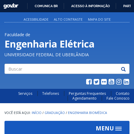
GOVBR
COMUNICA BR
ACESSO À INFORMAÇÃO
PARTI
IR
PARA
ACESSIBILIDADE
ALTO CONTRASTE
MAPA DO SITE
O
CONTEÚDO
Faculdade de
Engenharia Elétrica
UNIVERSIDADE FEDERAL DE UBERLÂNDIA
Buscar
Serviços
Telefones
Perguntas Frequentes
Contato
Agendamento
Fale Conosco
INÍCIO
/
GRADUAÇÃO
/
ENGENHARIA BIOMÉDICA
MENU
Toggle