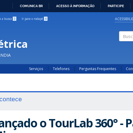
COMUNICA BR
ACESSO À INFORMAÇÃO
PARTICIPE
IR
PARA
ACESSIBIL
ra a busca
3
Ir para o rodapé
4
O
CONTEÚDO
étrica
Buscar
ÂNDIA
Serviços
Telefones
Perguntas Frequentes
Con
contece
ançado o TourLab 360° - P