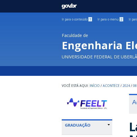
GOVBR
Ir para o conteúdo
1
Ir para o menu
2
Ir pa
Faculdade de
Engenharia El
UNIVERSIDADE FEDERAL DE UBERL
INÍCIO
/
ACONTECE
/
2024
/
08
A
L
GRADUAÇÃO