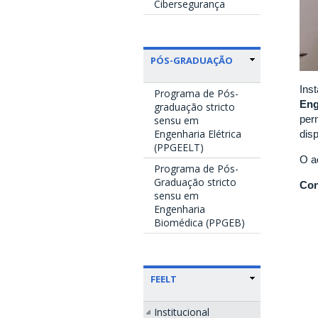
Cibersegurança
PÓS-GRADUAÇÃO
Ins
Programa de Pós-
Eng
graduação stricto
per
sensu em
Engenharia Elétrica
dis
(PPGEELT)
O a
Programa de Pós-
Graduação stricto
Con
sensu em
Engenharia
Biomédica (PPGEB)
FEELT
Institucional