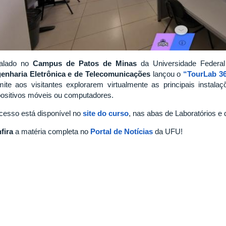
talado no
Campus de Patos de Minas
da Universidade Federal
enharia Eletrônica e de Telecomunicações
lançou o
“TourLab 36
mite aos visitantes explorarem virtualmente as principais instal
positivos móveis ou computadores.
cesso está disponível no
site do curso
, nas abas de Laboratórios e d
fira
a matéria completa no
Portal de Notícias
da UFU!