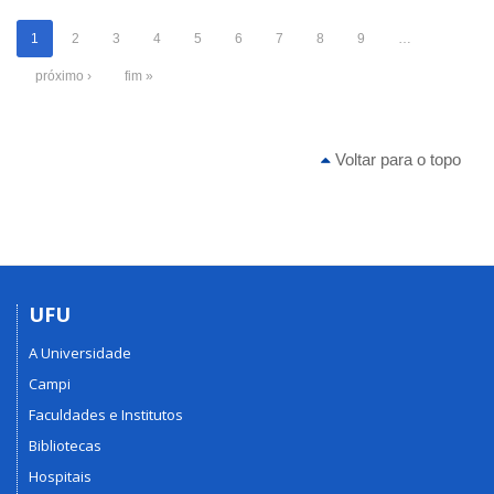
1
2
3
4
5
6
7
8
9
…
próximo ›
fim »
Voltar para o topo
UFU
A Universidade
Campi
Faculdades e Institutos
Bibliotecas
Hospitais