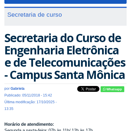
navigat
Secretaria de curso
Secretaria do Curso de
Engenharia Eletrônica
e de Telecomunicações
- Campus Santa Mônica
por
Gabriela
Whatsapp
Publicado: 05/11/2018 - 15:42
Última modificação: 17/10/2025 -
13:35
Horário de atendimento:
Segunda a sexta-feira: 07h às 11h/ 12h às 17h