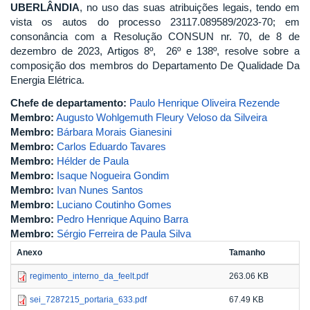
UBERLÂNDIA
, no uso das suas atribuições legais, tendo em
vista os autos do processo 23117.089589/2023-70; em
consonância com a Resolução CONSUN nr. 70, de 8 de
dezembro de 2023, Artigos 8º, 26º e 138º, resolve sobre a
composição dos membros do Departamento De Qualidade Da
Energia Elétrica.
Chefe de departamento:
Paulo Henrique Oliveira Rezende
Membro:
Augusto Wohlgemuth Fleury Veloso da Silveira
Membro:
Bárbara Morais Gianesini
Membro:
Carlos Eduardo Tavares
Membro:
Hélder de Paula
Membro:
Isaque Nogueira Gondim
Membro:
Ivan Nunes Santos
Membro:
Luciano Coutinho Gomes
Membro:
Pedro Henrique Aquino Barra
Membro:
Sérgio Ferreira de Paula Silva
Anexo
Tamanho
regimento_interno_da_feelt.pdf
263.06 KB
sei_7287215_portaria_633.pdf
67.49 KB