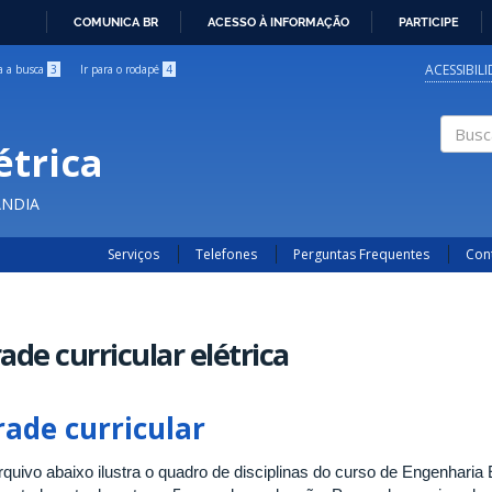
COMUNICA BR
ACESSO À INFORMAÇÃO
PARTICIPE
IR
PARA
ACESSIBIL
ra a busca
3
Ir para o rodapé
4
O
CONTEÚDO
étrica
Buscar
ÂNDIA
Serviços
Telefones
Perguntas Frequentes
Con
ade curricular elétrica
rade curricular
rquivo abaixo ilustra o quadro de disciplinas do curso de Engenharia 