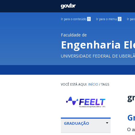
GOVBR
Ir para o conteúdo
1
Ir para o menu
2
Ir pa
Faculdade de
Engenharia El
UNIVERSIDADE FEDERAL DE UBERL
INÍCIO
/
TAGS
gr
G
GRADUAÇÃO
O a