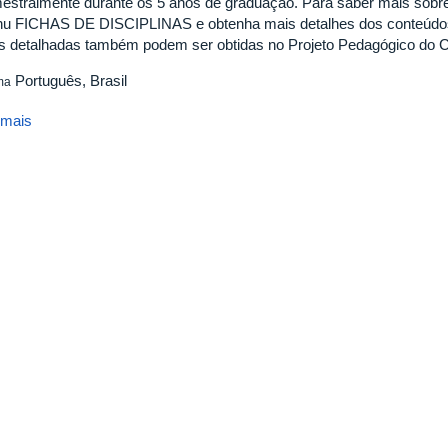
estralmente durante os 5 anos de graduação. Para saber mais sobre 
u FICHAS DE DISCIPLINAS e obtenha mais detalhes dos conteúdos 
s detalhadas também podem ser obtidas no Projeto Pedagógico do 
Português, Brasil
ma
 mais
sobre
Grade
curricular