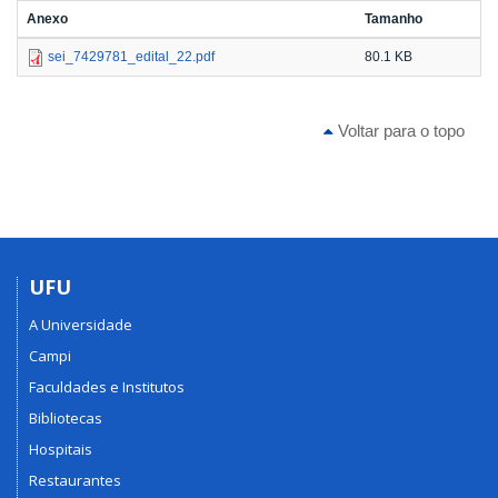
Anexo
Tamanho
sei_7429781_edital_22.pdf
80.1 KB
Voltar para o topo
UFU
A Universidade
Campi
Faculdades e Institutos
Bibliotecas
Hospitais
Restaurantes