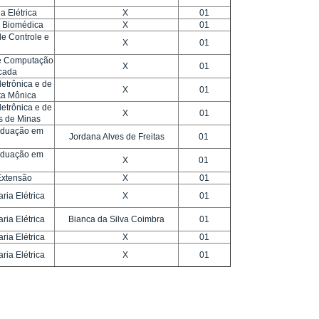
 Elétrica
X
01
 Biomédica
X
01
e Controle e
X
01
de Computação
X
01
licada
etrônica e de
X
01
ta Mônica
etrônica e de
X
01
s de Minas
aduação em
Jordana Alves de Freitas
01
aduação em
X
01
Extensão
X
01
ia Elétrica
X
01
ia Elétrica
Bianca da Silva Coimbra
01
ia Elétrica
X
01
ia Elétrica
X
01