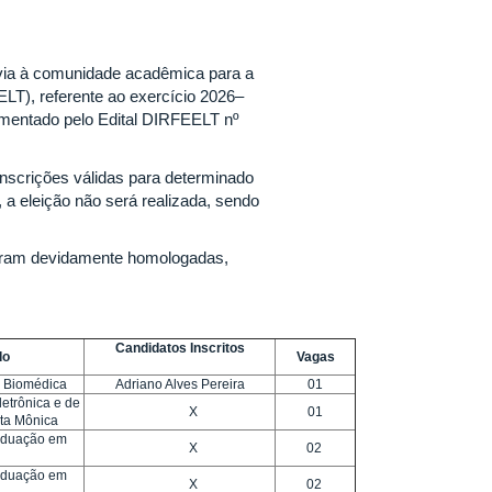
révia à comunidade acadêmica para a
ELT), referente ao exercício 2026–
amentado pelo Edital DIRFEELT nº
inscrições válidas para determinado
, a eleição não será realizada, sendo
 foram devidamente homologadas,
Candidatos Inscritos
do
Vagas
 Biomédica
Adriano Alves Pereira
01
etrônica e de
X
01
ta Mônica
aduação em
X
02
aduação em
X
02