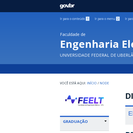
GOVBR
Ir para o conteúdo
1
Ir para o menu
2
Ir pa
Faculdade de
Engenharia El
UNIVERSIDADE FEDERAL DE UBERL
INÍCIO
/
NODE
D
E
GRADUAÇÃO