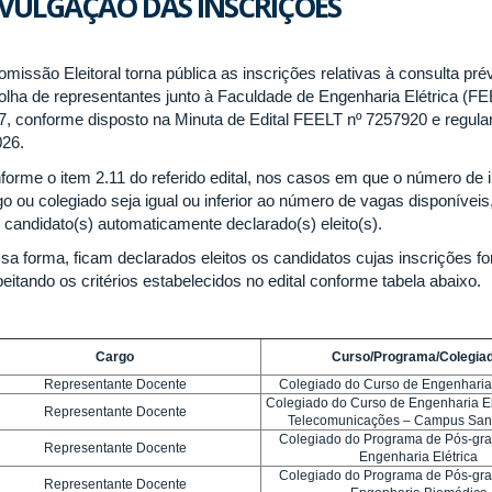
IVULGAÇÃO DAS INSCRIÇÕES
omissão Eleitoral torna pública as inscrições relativas à consulta p
olha de representantes junto à Faculdade de Engenharia Elétrica (FE
7, conforme disposto na Minuta de Edital FEELT nº 7257920 e regul
026.
forme o item 2.11 do referido edital, nos casos em que o número de 
go ou colegiado seja igual ou inferior ao número de vagas disponíveis
) candidato(s) automaticamente declarado(s) eleito(s).
sa forma, ficam declarados eleitos os candidatos cujas inscrições
eitando os critérios estabelecidos no edital conforme tabela abaixo.
Cargo
Curso/Programa/Colegia
Representante Docente
Colegiado do Curso de Engenharia
Colegiado do Curso de Engenharia El
Representante Docente
Telecomunicações – Campus San
Colegiado do Programa de Pós-gr
Representante Docente
Engenharia Elétrica
Colegiado do Programa de Pós-gr
Representante Docente