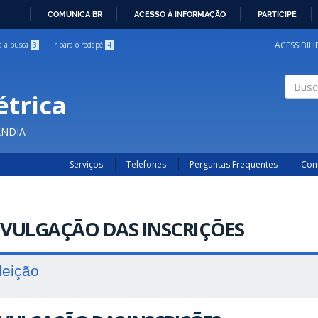
COMUNICA BR
ACESSO À INFORMAÇÃO
PARTICIPE
IR
PARA
ACESSIBIL
ra a busca
3
Ir para o rodapé
4
O
CONTEÚDO
étrica
Buscar
ÂNDIA
Serviços
Telefones
Perguntas Frequentes
Con
IVULGAÇÃO DAS INSCRIÇÕES
leição