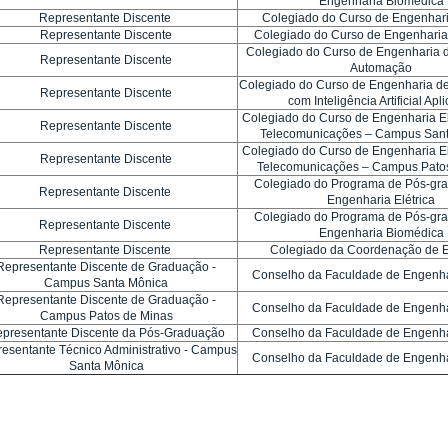
Engenharia Biomédica
Representante Discente
Colegiado do Curso de Engenharia
Representante Discente
Colegiado do Curso de Engenharia
Colegiado do Curso de Engenharia d
Representante Discente
Automação
Colegiado do Curso de Engenharia 
Representante Discente
com Inteligência Artificial Ap
Colegiado do Curso de Engenharia El
Representante Discente
Telecomunicações – Campus San
Colegiado do Curso de Engenharia El
Representante Discente
Telecomunicações – Campus Pato
Colegiado do Programa de Pós-gr
Representante Discente
Engenharia Elétrica
Colegiado do Programa de Pós-gr
Representante Discente
Engenharia Biomédica
Representante Discente
Colegiado da Coordenação de 
Representante Discente de Graduação -
Conselho da Faculdade de Engenhar
Campus Santa Mônica
Representante Discente de Graduação -
Conselho da Faculdade de Engenhar
Campus Patos de Minas
presentante Discente da Pós-Graduação
Conselho da Faculdade de Engenhar
esentante Técnico Administrativo - Campus
Conselho da Faculdade de Engenhar
Santa Mônica