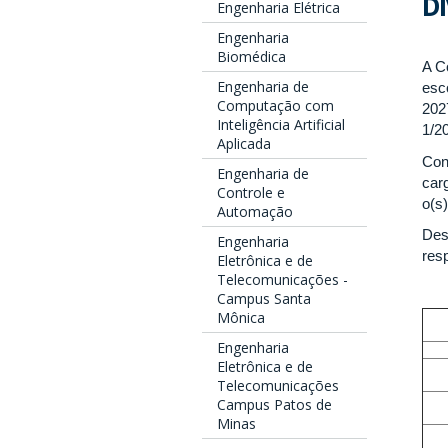
D
Engenharia Elétrica
Engenharia
Biomédica
A C
Engenharia de
esc
Computação com
202
Inteligência Artificial
1/2
Aplicada
Con
Engenharia de
car
Controle e
o(s
Automação
Des
Engenharia
resp
Eletrônica e de
Telecomunicações -
Campus Santa
Mônica
Engenharia
Eletrônica e de
Telecomunicações
Campus Patos de
Minas