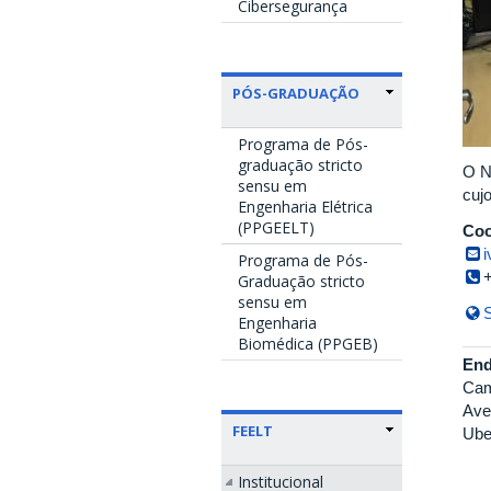
Cibersegurança
PÓS-GRADUAÇÃO
Programa de Pós-
graduação stricto
O N
sensu em
cuj
Engenharia Elétrica
(PPGEELT)
Coo
Programa de Pós-
Graduação stricto
sensu em
S
Engenharia
Biomédica (PPGEB)
End
Cam
Ave
FEELT
Ube
Institucional