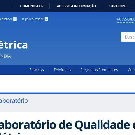
COMUNICA BR
ACESSO À INFORMAÇÃO
PARTICIPE
IR
PARA
ACESSIBIL
ra a busca
3
Ir para o rodapé
4
O
CONTEÚDO
étrica
Buscar
ÂNDIA
Serviços
Telefones
Perguntas Frequentes
Con
aboratório
aboratório de Qualidade 