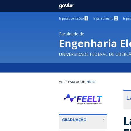
GOVBR
Ir para o conteúdo
1
Ir para o menu
2
Ir pa
Faculdade de
Engenharia El
UNIVERSIDADE FEDERAL DE UBERL
INÍCIO
L
L
GRADUAÇÃO