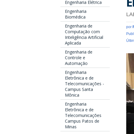
E
Engenharia Elétrica
Engenharia
LA
Biomédica
Engenharia de
por
Computação com
Publ
Inteligência Artificial
Últi
Aplicada
Engenharia de
Controle e
Automação
Engenharia
Eletrônica e de
Telecomunicações -
Campus Santa
Mônica
Engenharia
Eletrônica e de
Telecomunicações
Campus Patos de
Minas