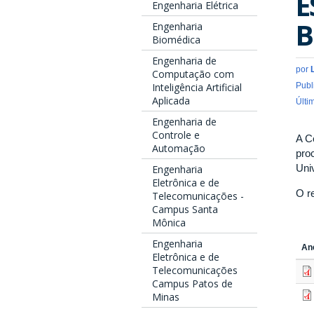
E
Engenharia Elétrica
B
Engenharia
Biomédica
Engenharia de
por
Computação com
Publ
Inteligência Artificial
Aplicada
Últi
Engenharia de
Controle e
A C
Automação
pro
Uni
Engenharia
Eletrônica e de
O r
Telecomunicações -
Campus Santa
Mônica
Engenharia
An
Eletrônica e de
Telecomunicações
Campus Patos de
Minas