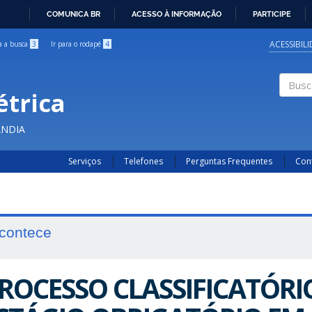
COMUNICA BR
ACESSO À INFORMAÇÃO
PARTICIPE
IR
PARA
ACESSIBIL
ra a busca
3
Ir para o rodapé
4
O
CONTEÚDO
étrica
Buscar
ÂNDIA
Serviços
Telefones
Perguntas Frequentes
Con
contece
ROCESSO CLASSIFICATÓRI