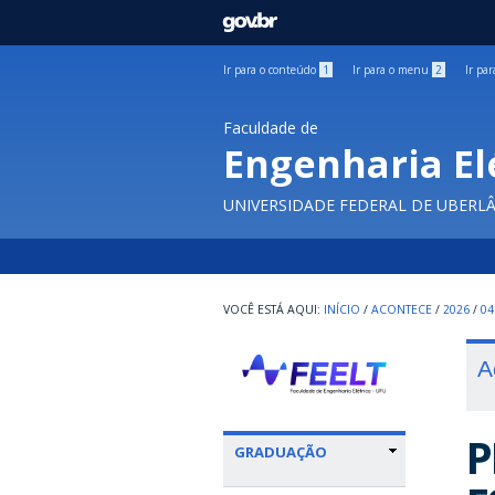
GOVBR
Ir para o conteúdo
1
Ir para o menu
2
Ir pa
Faculdade de
Engenharia El
UNIVERSIDADE FEDERAL DE UBERL
INÍCIO
/
ACONTECE
/
2026
/
04
A
P
GRADUAÇÃO