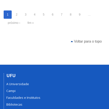
1
2
3
4
5
6
7
8
9
…
próximo ›
fim »
Voltar para o topo
UFU
A Universidade
Campi
Faculdades e Institutos
Bibliotecas