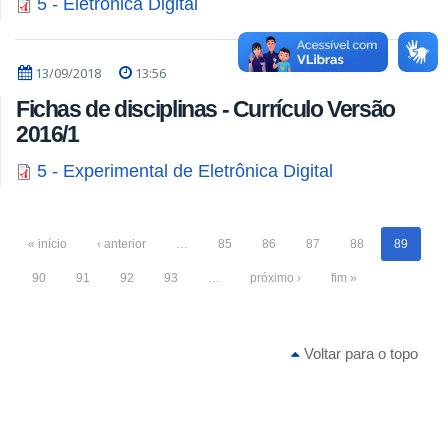
5 - Eletrônica Digital
13/09/2018
13:56
Fichas de disciplinas - Currículo Versão
2016/1
5 - Experimental de Eletrônica Digital
« início
‹ anterior
…
85
86
87
88
89
90
91
92
93
…
próximo ›
fim »
Voltar para o topo