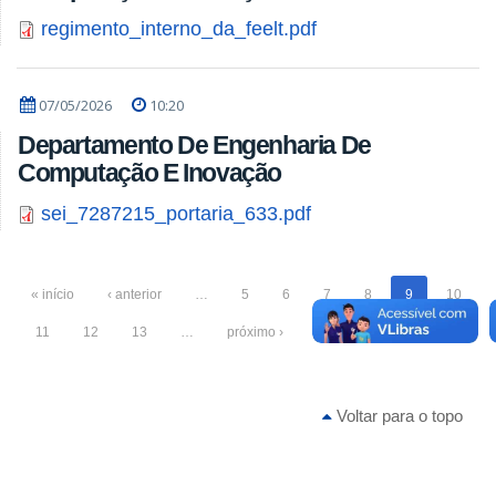
regimento_interno_da_feelt.pdf
07/05/2026
10:20
Departamento De Engenharia De
Computação E Inovação
sei_7287215_portaria_633.pdf
« início
‹ anterior
…
5
6
7
8
9
10
11
12
13
…
próximo ›
fim »
Voltar para o topo