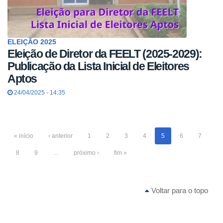
ELEIÇÃO 2025
Eleição de Diretor da FEELT (2025-2029):
Publicação da Lista Inicial de Eleitores
Aptos
24/04/2025 - 14:35
« início
‹ anterior
1
2
3
4
5
6
7
8
9
…
próximo ›
fim »
Voltar para o topo